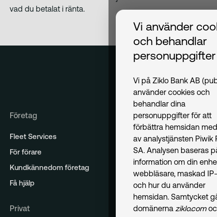
vad du betalat i ränta.
Vi använder coo
och behandlar
personuppgifter
Vi på Ziklo Bank AB (pub
använder cookies och
behandlar dina
Företag
personuppgifter för att
förbättra hemsidan med
Fleet Services
av analystjänsten Piwik
SA. Analysen baseras p
För förare
information om din enhe
Kundkännedom företag
webbläsare, maskad IP-
Få hjälp
och hur du använder
hemsidan. Samtycket gäl
Privat
domänerna
ziklo.com
oc