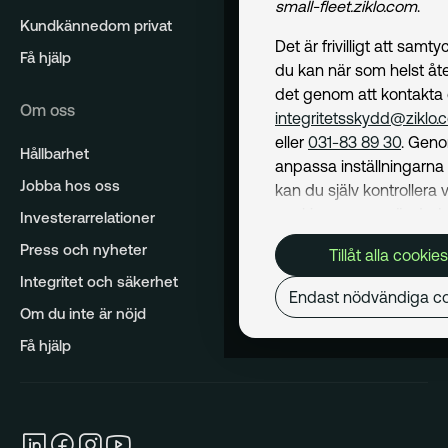
small-fleet.ziklo.com
.
Kundkännedom privat
Det är frivilligt att samt
Få hjälp
du kan när som helst åte
det genom att kontakta
Om oss
integritetsskydd@ziklo.
eller
031-83 89 30
. Geno
Hållbarhet
anpassa inställningarn
Jobba hos oss
kan du själv kontrollera v
cookies som används. I 
Investerarrelationer
Cookiepolicy
kan du läs
Press och nyheter
Tillåt alla cookies
om hur vi använder coo
Integritet och säkerhet
och hur du kan undvika
Endast nödvändiga co
Mer om behandling av d
Om du inte är nöjd
personuppgifter hittar du
Få hjälp
Dataskyddspolicy
.
Nödvändiga