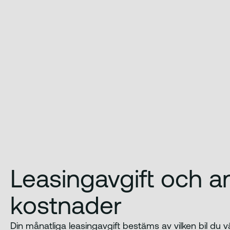
Leasingavgift och a
kostnader
Din månatliga leasingavgift bestäms av vilken bil du v