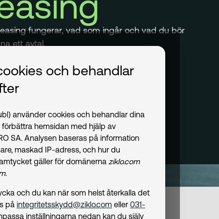
leasing
atleasing fungerar, vad som ingår och vad du bör
a ett avtal.
cookies och behandlar
ter
publ) använder cookies och behandlar dina
t förbättra hemsidan med hjälp av
PRO SA. Analysen baseras på information
are, maskad IP-adress, och hur du
amtycket gäller för domänerna
ziklo.com
om
.
amtycka och du kan när som helst återkalla det
ss på
integritetsskydd@ziklo.com
eller
031-
npassa inställningarna nedan kan du själv