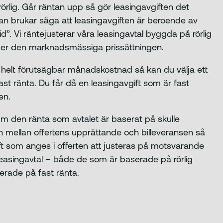
 rörlig. Går räntan upp så gör leasingavgiften det
an brukar säga att leasingavgiften är beroende av
d”. Vi räntejusterar våra leasingavtal byggda på rörlig
ljer den marknadsmässiga prissättningen.
 helt förutsägbar månadskostnad så kan du välja ett
ast ränta. Du får då en leasingavgift som är fast
en.
Om den ränta som avtalet är baserat på skulle
 mellan offertens upprättande och billeveransen så
t som anges i offerten att justeras på motsvarande
la leasingavtal – både de som är baserade på rörlig
erade på fast ränta.