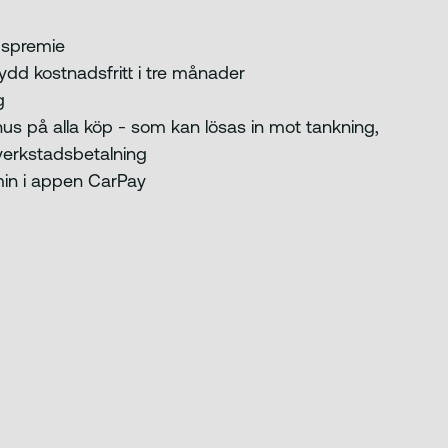
gspremie
kydd kostnadsfritt i tre månader
g
s på alla köp - som kan lösas in mot tankning,
r verkstadsbetalning
omin i appen CarPay