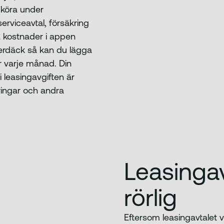
 köra under
erviceavtal, försäkring
na kostnader i appen
nterdäck så kan du lägga
er varje månad. Din
i leasingavgiften är
kringar och andra
Leasingav
rörlig
Eftersom leasingavtalet v