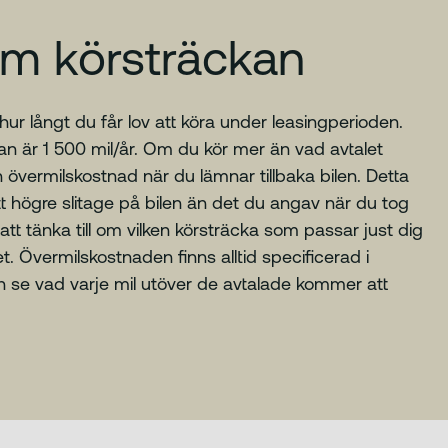
 om körsträckan
ur långt du får lov att köra under leasingperioden.
an är 1 500 mil/år. Om du kör mer än vad avtalet
 övermilskostnad när du lämnar tillbaka bilen. Detta
tt högre slitage på bilen än det du angav när du tog
att tänka till om vilken körsträcka som passar just dig
t. Övermilskostnaden finns alltid specificerad i
an se vad varje mil utöver de avtalade kommer att