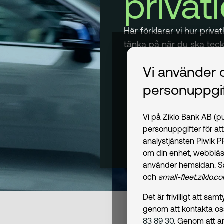
privat
Här förklarar vi hur priv
tänka på när du ska teckn
Vi använder 
personuppgif
Vi på Ziklo Bank AB (
personuppgifter för at
analystjänsten Piwik 
om din enhet, webbläs
använder hemsidan. S
och
small-fleet.ziklo.c
Det är frivilligt att s
genom att kontakta o
83 89 30
. Genom att a