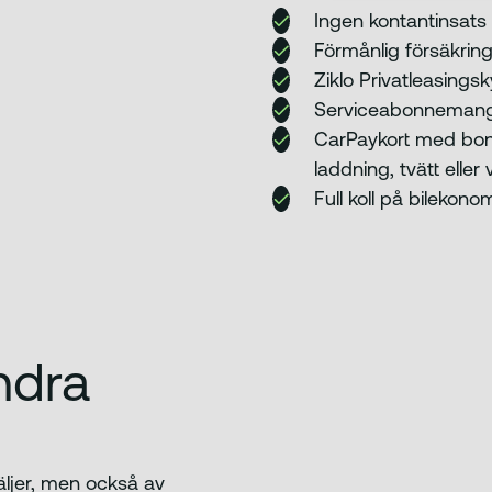
Ingen kontantinsats
Förmånlig försäkrin
Ziklo Privatleasings
Serviceabonneman
CarPaykort med bonu
laddning, tvätt elle
Full koll på bilekon
ndra
äljer, men också av