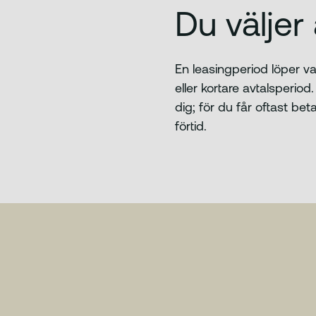
Du väljer
En leasingperiod löper va
eller kortare avtalsperi
dig; för du får oftast bet
förtid.