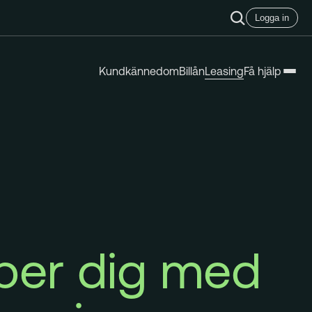
Logga in
Kundkännedom
Billån
Leasing
Få hjälp
lper dig med