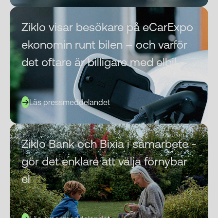
Ziklo visar besökare på eCarExpo
ekonomin runt bilen – och varför
det oftare är billigare med elbil
Läs pressmeddelandet
Ziklo Bank och Bixia i samarbete -
gör det enklare att välja förnybar
el