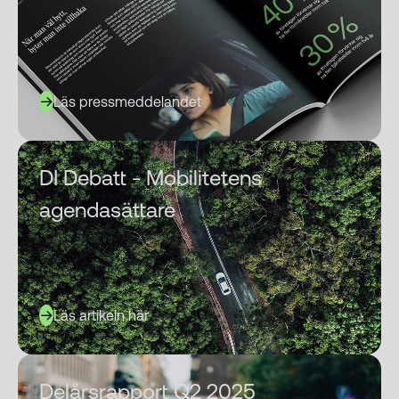
Läs pressmeddelandet
DI Debatt - Mobilitetens
agendasättare
Läs artikeln här
Delårsrapport Q2 2025