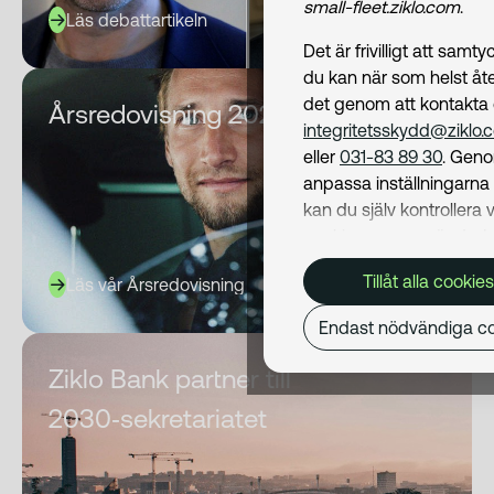
small-fleet.ziklo.com
.
Läs debattartikeln
Det är frivilligt att samt
du kan när som helst åte
det genom att kontakta
Årsredovisning 2025
integritetsskydd@ziklo.
eller
031-83 89 30
. Geno
anpassa inställningarn
kan du själv kontrollera v
cookies som används. I 
Cookiepolicy
kan du läs
Tillåt alla cookies
Läs vår Årsredovisning
om hur vi använder coo
och hur du kan undvika
Endast nödvändiga co
Mer om behandling av d
personuppgifter hittar du
Ziklo Bank partner till
Dataskyddspolicy
.
2030‑sekretariatet
Nödvändiga