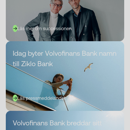
Läs mer om successionen
Idag byter Volvofinans Bank namn
till Ziklo Bank
Läs pressmeddelandet
Volvofinans Bank breddar sitt