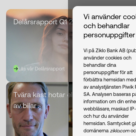
Vi använder coo
Delårsrapport Q1 2026
och behandlar
personuppgifter
Vi på Ziklo Bank AB (pub
använder cookies och
behandlar dina
Läs vår Delårsrapport
personuppgifter för att
förbättra hemsidan med
av analystjänsten Piwik
Tvära kast hotar elektrifieringen
SA. Analysen baseras p
information om din enhe
av bilar
webbläsare, maskad IP-
och hur du använder
hemsidan. Samtycket gäl
domänerna
ziklo.com
oc