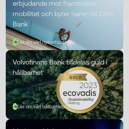
erbjudande mot framtidens
mobilitet och byter namn till Ziklo
Bank
Läs om vårt nya erbjudande
Volvofinans Bank tilldelas guld i
hållbarhet
Läs om vårt hållbarhetsbetyg