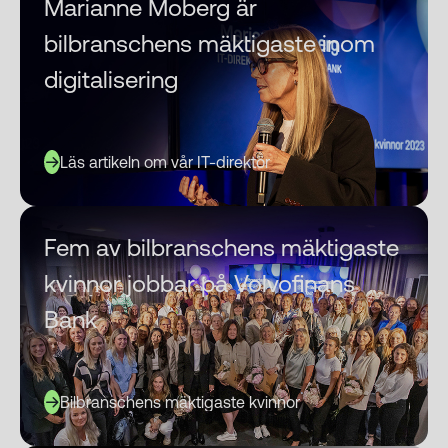
Marianne Moberg är
bilbranschens mäktigaste inom
digitalisering
Läs artikeln om vår IT-direktör
Fem av bilbranschens mäktigaste
kvinnor jobbar på Volvofinans
Bank
Bilbranschens mäktigaste kvinnor