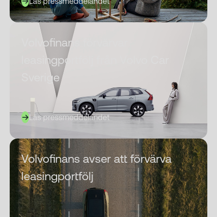
Läs pressmeddelandet
Volvofinans förvärvar
leasingportfölj från Volvo Car
Sverige
Läs pressmeddelandet
Volvofinans avser att förvärva
leasingportfölj