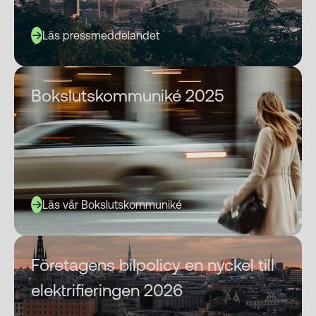
Analys
Läs pressmeddelandet
Boksluts­kommuniké 2025
Läs vår Boksluts­kommuniké
Företagens bilpolicy en nyckel till
elektrifieringen 2026