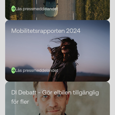
Läs pressmeddelandet
Mobilitetsrapporten 2024
Läs pressmeddelandet
DI Debatt - Gör elbilen tillgänglig
för fler