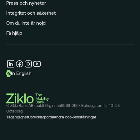
Press och nyheter
Integritet och säkerhet
Om du inte är nöjd
Få hjälp
In English
© Ziklo Bank AB (publ) Org.nr 556069-0967 Bohusgatan 15, 401 23
Göteborg
Tillgänglighet
Utvecklarportal
Ändra cookieinställningar