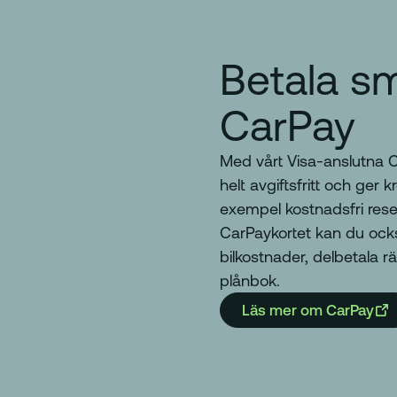
Betala s
CarPay
Med vårt Visa-anslutna Ca
helt avgiftsfritt och ger k
exempel kostnadsfri rese
CarPaykortet kan du ock
bilkostnader, delbetala rä
plånbok.
Läs mer om CarPay