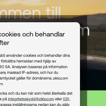
men till
. Banken som
cookies och behandlar
bilitet.
ter
publ) använder cookies och behandlar dina
ggt, betala smart och finansiera dina fordon och
t förbättra hemsidan med hjälp av
PRO SA. Analysen baseras på information
are, maskad IP-adress, och hur du
amtycket gäller för domänerna
ziklo.com
om
.
amtycka och du kan när som helst återkalla det
ss på
integritetsskydd@ziklo.com
eller
031-
npassa inställningarna nedan kan du själv