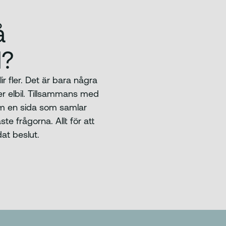
å
l?
r fler. Det är bara några
ljer elbil. Tillsammans med
ram en sida som samlar
te frågorna. Allt för att
at beslut.