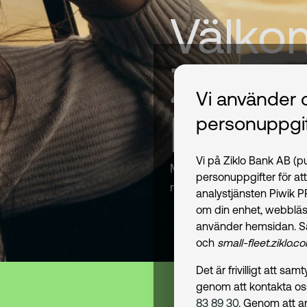
Välkom
Ziklo
Vi använder 
kan mo
personuppgif
Vi på Ziklo Bank AB (
Med oss kan du spara try
personuppgifter för at
resor.
analystjänsten Piwik 
om din enhet, webbläs
använder hemsidan. S
och
small-fleet.ziklo.c
Det är frivilligt att s
genom att kontakta o
83 89 30
. Genom att a