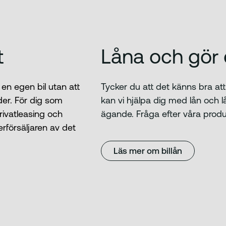
t
Låna och gör 
 en egen bil utan att
Tycker du att det känns bra att ä
er. För dig som
kan vi hjälpa dig med lån och 
rivatleasing och
ägande. Fråga efter våra produk
rförsäljaren av det
Läs mer om billån