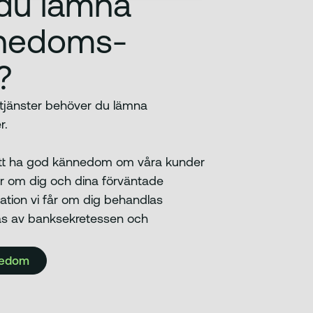
du lämna
nedoms­
?
 tjänster behöver du lämna
r.
a att ha god kännedom om våra kunder
gor om dig och dina förväntade
mation vi får om dig behandlas
tas av banksekretessen och
nedom