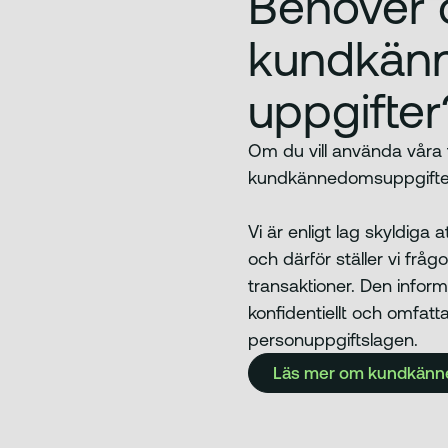
Behöver 
kundkän
uppgifter
Om du vill använda våra
kundkännedomsuppgifte
Vi är enligt lag skyldig
och därför ställer vi frå
transaktioner. Den infor
konfidentiellt och omfat
personuppgiftslagen.
Läs mer om kundkän