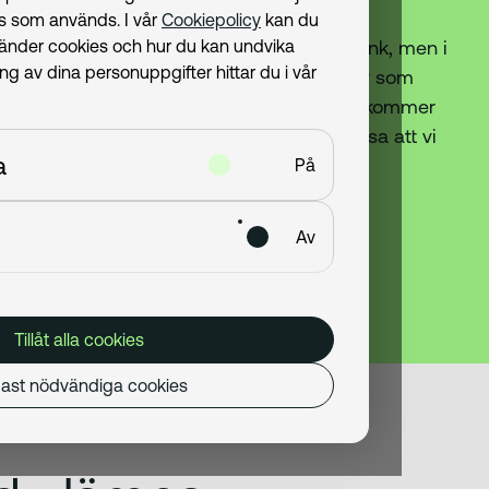
ies som används. I vår
Cookiepolicy
kan du
 Volvofinans Bank? Idag heter vi Ziklo Bank, men i
vänder cookies och hur du kan undvika
 av dina personuppgifter hittar du i vår
som förut. Vi erbjuder samma trygga tjänster som
i samma kanaler som du är van vid. ”Ziklo” kommer
 kretslopp. Vi har valt det namnet för att visa att vi
a
äg framåt.
På
Av
Tillåt alla cookies
ast nödvändiga cookies