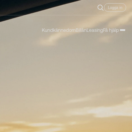
Logga in
Kundkännedom
Billån
Leasing
Få hjälp