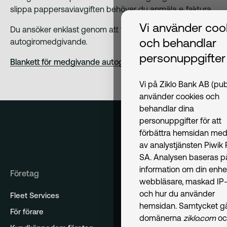
slippa pappersaviavgiften behöver du anmäla e‑faktura.
Vi använder coo
Du ansöker enklast genom att fylla i och skicka in vårt
och behandlar
autogiromedgivande.
personuppgifter
Blankett för medgivande autogiro lån- eller leasingavtal
Vi på Ziklo Bank AB (pub
använder cookies och
behandlar dina
personuppgifter för att
förbättra hemsidan med
av analystjänsten Piwik
SA. Analysen baseras p
information om din enhe
Företag
webbläsare, maskad IP-
och hur du använder
Fleet Services
hemsidan. Samtycket gäl
För förare
domänerna
ziklo.com
oc