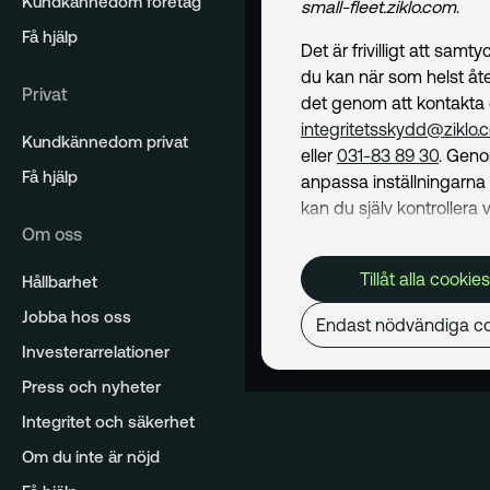
Kundkännedom företag
small-fleet.ziklo.com
.
Få hjälp
Det är frivilligt att samt
du kan när som helst åte
Privat
det genom att kontakta
integritetsskydd@ziklo.
Kundkännedom privat
eller
031-83 89 30
. Geno
Få hjälp
anpassa inställningarn
kan du själv kontrollera v
Om oss
cookies som används. I 
Cookiepolicy
kan du läs
Tillåt alla cookies
Hållbarhet
om hur vi använder coo
och hur du kan undvika
Jobba hos oss
Endast nödvändiga co
Mer om behandling av d
Investerarrelationer
personuppgifter hittar du
Press och nyheter
Dataskyddspolicy
.
Integritet och säkerhet
Nödvändiga
Om du inte är nöjd