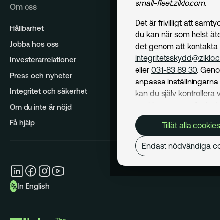
small-fleet.ziklo.com
.
Om oss
Det är frivilligt att samt
Hållbarhet
du kan när som helst åte
Jobba hos oss
det genom att kontakta
integritetsskydd@ziklo.
Investerarrelationer
eller
031-83 89 30
. Geno
Press och nyheter
anpassa inställningarn
Integritet och säkerhet
kan du själv kontrollera v
cookies som används. I 
Om du inte är nöjd
Cookiepolicy
kan du läs
Få hjälp
Tillåt alla cookies
om hur vi använder coo
och hur du kan undvika
Endast nödvändiga co
Mer om behandling av d
personuppgifter hittar du
Dataskyddspolicy
.
In English
Nödvändiga