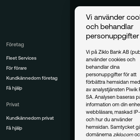
Vi använder coo
och behandlar
personuppgifter
Företag
Vi på Ziklo Bank AB (pub
Fleet Services
använder cookies och
behandlar dina
För förare
personuppgifter för att
Kundkännedom företag
förbättra hemsidan med
Få hjälp
av analystjänsten Piwik
SA. Analysen baseras p
Privat
information om din enhe
webbläsare, maskad IP-
Kundkännedom privat
och hur du använder
hemsidan. Samtycket gäl
Få hjälp
domänerna
ziklo.com
oc