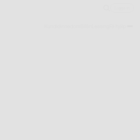
Logga in
Kundkännedom
Billån
Leasing
Få hjälp