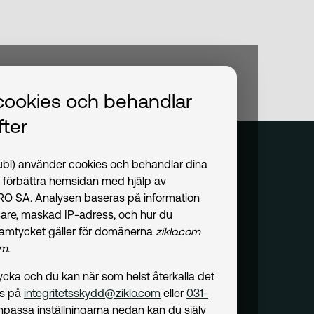
cookies och behandlar
ter
publ) använder cookies och behandlar dina
t förbättra hemsidan med hjälp av
PRO SA. Analysen baseras på information
are, maskad IP-adress, och hur du
amtycket gäller för domänerna
ziklo.com
om
.
amtycka och du kan när som helst återkalla det
ss på
integritetsskydd@ziklo.com
eller
031-
npassa inställningarna nedan kan du själv