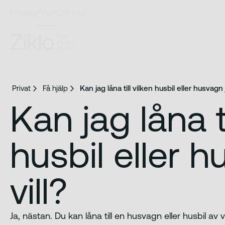
Företag
Privat
Om oss
Privat
Få hjälp
Kan jag låna till vilken husbil eller husvagn j
Kan jag låna ti
husbil eller 
vill?
Ja, nästan. Du kan låna till en husvagn eller husbil av