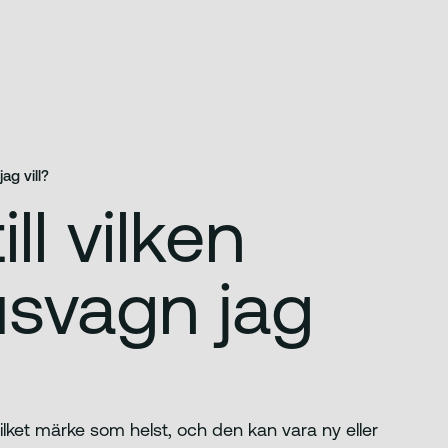
ag vill?
ll vilken
husvagn jag
 vilket märke som helst, och den kan vara ny eller