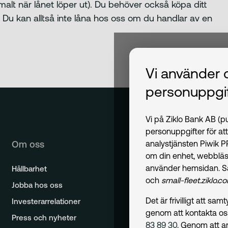
t när lånet löper ut). Du behöver också köpa ditt
Du kan alltså inte låna hos oss om du handlar av en
Vi använder 
personuppgif
Vi på Ziklo Bank AB (
personuppgifter för at
Om oss
analystjänsten Piwik 
om din enhet, webbläs
använder hemsidan. S
Hållbarhet
och
small-fleet.ziklo.c
Jobba hos oss
Det är frivilligt att s
Investerarrelationer
genom att kontakta o
Press och nyheter
83 89 30
. Genom att a