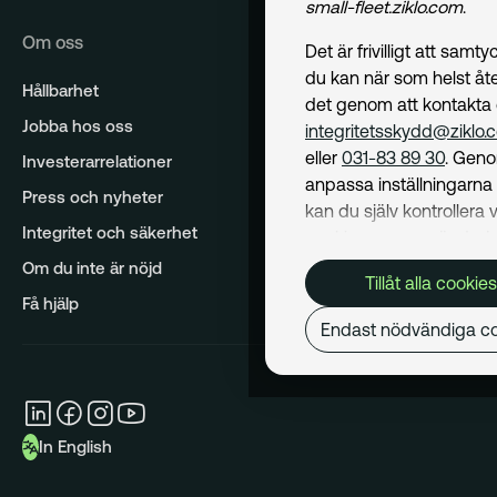
small-fleet.ziklo.com
.
Om oss
Det är frivilligt att samt
du kan när som helst åte
Hållbarhet
det genom att kontakta
Jobba hos oss
integritetsskydd@ziklo.
eller
031-83 89 30
. Geno
Investerarrelationer
anpassa inställningarn
Press och nyheter
kan du själv kontrollera v
Integritet och säkerhet
cookies som används. I 
Cookiepolicy
kan du läs
Om du inte är nöjd
Tillåt alla cookies
om hur vi använder coo
Få hjälp
och hur du kan undvika
Endast nödvändiga co
Mer om behandling av d
personuppgifter hittar du
Dataskyddspolicy
.
In English
Nödvändiga