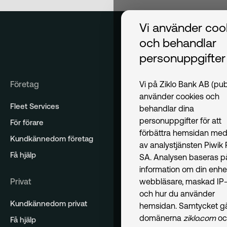
Vi använder coo
och behandlar
personuppgifter
Företag
Vi på Ziklo Bank AB (pub
använder cookies och
Fleet Services
behandlar dina
personuppgifter för att
För förare
förbättra hemsidan med
Kundkännedom företag
av analystjänsten Piwik
Få hjälp
SA. Analysen baseras p
information om din enhe
Privat
webbläsare, maskad IP-
och hur du använder
Kundkännedom privat
hemsidan. Samtycket gäl
domänerna
ziklo.com
oc
Få hjälp