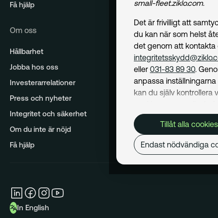
small-fleet.ziklo.com
.
Få hjälp
Det är frivilligt att samt
Om oss
du kan när som helst åte
det genom att kontakta
Hållbarhet
integritetsskydd@ziklo.
Jobba hos oss
eller
031-83 89 30
. Geno
anpassa inställningarn
Investerarrelationer
kan du själv kontrollera v
Press och nyheter
cookies som används. I 
Integritet och säkerhet
Cookiepolicy
kan du läs
Tillåt alla cookies
om hur vi använder coo
Om du inte är nöjd
och hur du kan undvika
Endast nödvändiga co
Få hjälp
Mer om behandling av d
personuppgifter hittar du
Dataskyddspolicy
.
Nödvändiga
In English