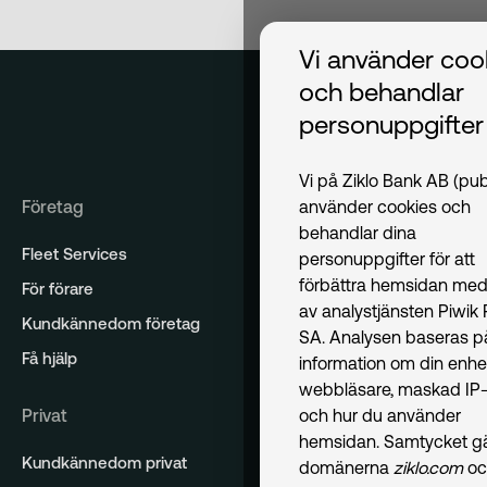
Vi använder coo
och behandlar
personuppgifter
Vi på Ziklo Bank AB (pub
Företag
använder cookies och
behandlar dina
Fleet Services
personuppgifter för att
förbättra hemsidan med
För förare
av analystjänsten Piwik
Kundkännedom företag
SA. Analysen baseras p
Få hjälp
information om din enhe
webbläsare, maskad IP-
Privat
och hur du använder
hemsidan. Samtycket gäl
Kundkännedom privat
domänerna
ziklo.com
oc