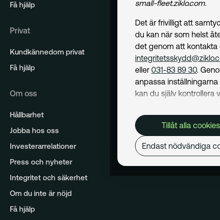
small-fleet.ziklo.com
.
Få hjälp
Det är frivilligt att samt
Privat
du kan när som helst åte
det genom att kontakta
Kundkännedom privat
integritetsskydd@ziklo.
Få hjälp
eller
031-83 89 30
. Geno
anpassa inställningarn
Om oss
kan du själv kontrollera v
cookies som används. I 
Hållbarhet
Cookiepolicy
kan du läs
Tillåt alla cookies
om hur vi använder coo
Jobba hos oss
och hur du kan undvika
Endast nödvändiga co
Investerarrelationer
Mer om behandling av d
Press och nyheter
personuppgifter hittar du
Dataskyddspolicy
.
Integritet och säkerhet
Om du inte är nöjd
Nödvändiga
Få hjälp