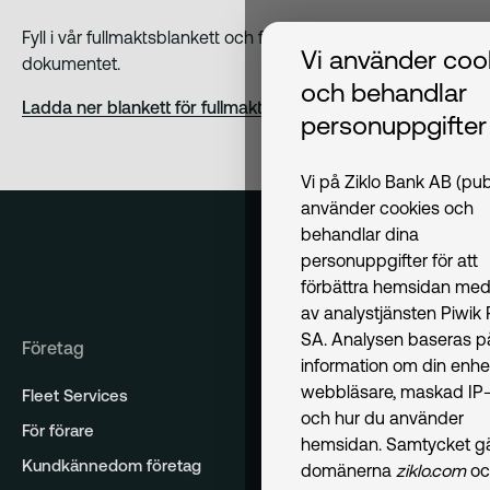
Fyll i vår fullmaktsblankett och följ instruktionerna i
Vi använder coo
dokumentet.
och behandlar
Ladda ner blankett för fullmakt
personuppgifter
Vi på Ziklo Bank AB (pub
använder cookies och
behandlar dina
personuppgifter för att
förbättra hemsidan med
av analystjänsten Piwik
SA. Analysen baseras p
Företag
information om din enhe
webbläsare, maskad IP-
Fleet Services
och hur du använder
För förare
hemsidan. Samtycket gäl
Kundkännedom företag
domänerna
ziklo.com
oc