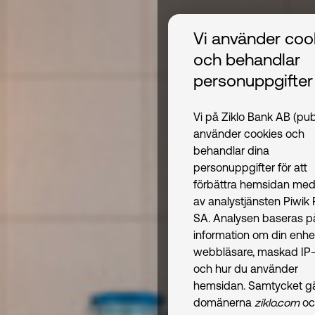
Vi använder coo
och behandlar
personuppgifter
Vi på Ziklo Bank AB (pub
använder cookies och
behandlar dina
personuppgifter för att
förbättra hemsidan med
av analystjänsten Piwik
SA. Analysen baseras p
information om din enhe
webbläsare, maskad IP-
och hur du använder
hemsidan. Samtycket gäl
domänerna
ziklo.com
oc