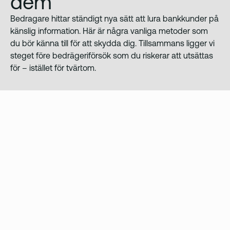
dem
Bedragare hittar ständigt nya sätt att lura bankkunder på
känslig information. Här är några vanliga metoder som
du bör känna till för att skydda dig. Tillsammans ligger vi
steget före bedrägeriförsök som du riskerar att utsättas
för – istället för tvärtom.
Vishing - Telefonbedrägeri
Har du blivit kontaktad med information om
beställda varor eller tagna krediter, kan du ha blivit
utsatt för ett bedrägeri.
Lär dig mer om vishing