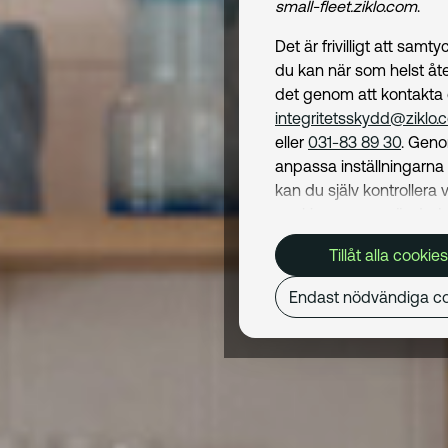
small-fleet.ziklo.com
.
Det är frivilligt att samt
du kan när som helst åte
det genom att kontakta
integritetsskydd@ziklo.
eller
031-83 89 30
. Geno
anpassa inställningarn
kan du själv kontrollera v
cookies som används. I 
Cookiepolicy
kan du läs
Tillåt alla cookies
om hur vi använder coo
och hur du kan undvika
Endast nödvändiga co
Mer om behandling av d
personuppgifter hittar du
Dataskyddspolicy
.
Nödvändiga