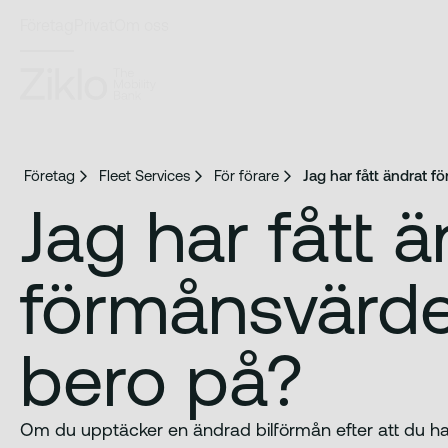
Företag
Privat
Om oss
Företag
Fleet Services
För förare
Jag har fått ändrat 
Jag har fått 
förmånsvärde
bero på?
Om du upptäcker en ändrad bilförmån efter att du har