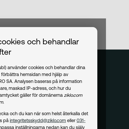
cookies och behandlar
ter
publ) använder cookies och behandlar dina
t förbättra hemsidan med hjälp av
PRO SA. Analysen baseras på information
are, maskad IP-adress, och hur du
amtycket gäller för domänerna
ziklo.com
om
.
amtycka och du kan när som helst återkalla det
ss på
integritetsskydd@ziklo.com
eller
031-
npassa inställningarna nedan kan du själv