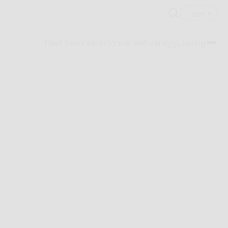
Logga in
Fleet Services
För förare
Fleet-verktyg
Leasing