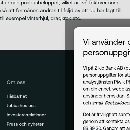
ntan och prisbasbeloppet, vilket är två faktorer som
 att förmånen ändras till följd av att du har lagt till
ll exempel vinterhjul, dragkrok etc.
Vi använder 
personuppgif
Vi på Ziklo Bank AB (
personuppgifter för at
Om oss
analystjänsten Piwik 
om din enhet, webbläs
använder hemsidan. S
Hållbarhet
och
small-fleet.ziklo.c
Jobba hos oss
Det är frivilligt att s
Investerarrelationer
genom att kontakta o
Press och nyheter
83 89 30
. Genom att a