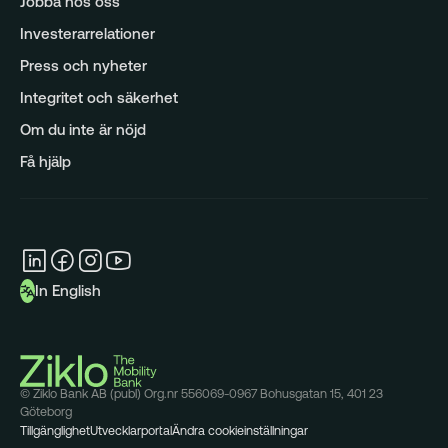
Jobba hos oss
Investerarrelationer
Press och nyheter
Integritet och säkerhet
Om du inte är nöjd
Få hjälp
In English
© Ziklo Bank AB (publ) Org.nr 556069-0967 Bohusgatan 15, 401 23
Göteborg
Tillgänglighet
Utvecklarportal
Ändra cookieinställningar