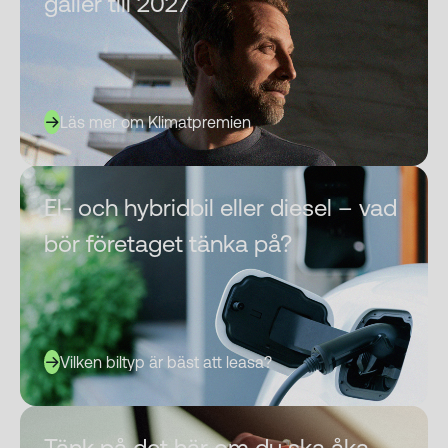
gäller till 2027
Läs mer om Klimatpremien
El- och hybridbil eller diesel – vad
bör företaget tänka på?
Vilken biltyp är bäst att leasa?
Tänk på det här om du ska åka