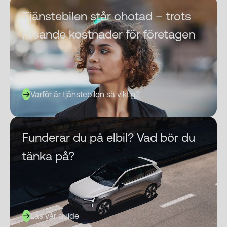
Tjänstebilen står ohotad – trots
rusande kostnader för företagen
Varför är tjänstebilen så viktig?
Funderar du på elbil? Vad bör du
tänka på?
Läs vår guide