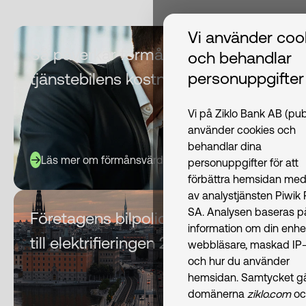
Vi använder coo
Så påverkar förmånsvärdet
och behandlar
personuppgifter
tjänstebilens kostnad
Vi på Ziklo Bank AB (pub
använder cookies och
behandlar dina
Läs mer om förmånsvärde
personuppgifter för att
förbättra hemsidan med
av analystjänsten Piwik
SA. Analysen baseras p
Företagens bilpolicy är en nyckel
information om din enhe
till elektrifieringen 2026
webbläsare, maskad IP-
och hur du använder
hemsidan. Samtycket gäl
domänerna
ziklo.com
oc