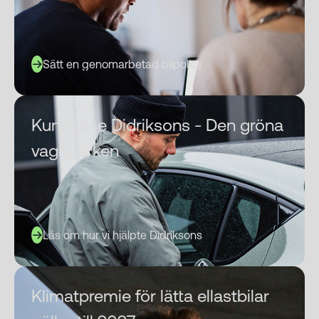
Sätt en genomarbetad bilpolicy
Kundcase Didriksons - Den gröna
vagnparken
Läs om hur vi hjälpte Didriksons
Klimatpremie för lätta ellastbilar