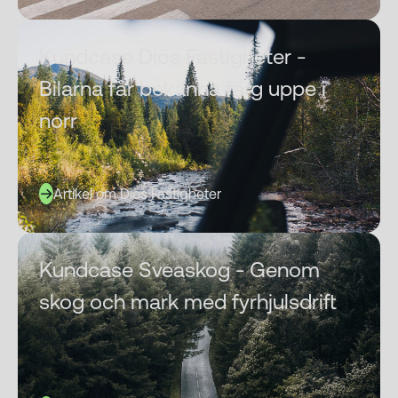
Kundcase Diös Fastigheter -
Bilarna får bekänna färg uppe i
norr
Artikel om Diös Fastigheter
Kundcase Sveaskog - Genom
skog och mark med fyrhjulsdrift