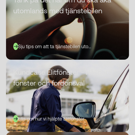
utomlands med tjänstebilen
Sju tips om att ta tjänstebilen utomlands
Kundcase Elitfönster - Hållbara
fönster och fordonsval
Läs om hur vi hjälpte Elitfönster