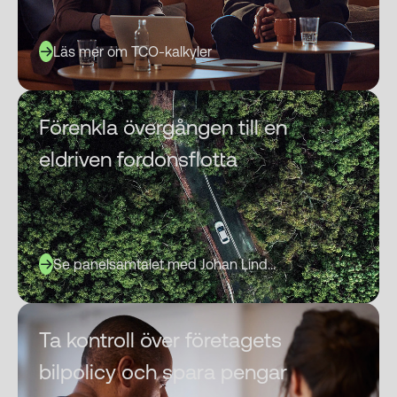
Analys
Läs mer om TCO-kalkyler
Förenkla övergången till en
eldriven fordonsflotta
Se panelsamtalet med Johan Linder
Ta kontroll över företagets
bilpolicy och spara pengar