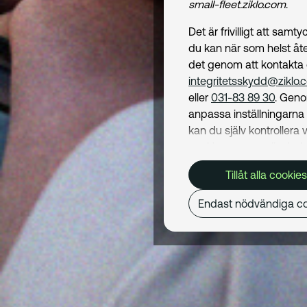
small-fleet.ziklo.com
.
Det är frivilligt att samt
du kan när som helst åte
det genom att kontakta
integritetsskydd@ziklo.
eller
031-83 89 30
. Geno
anpassa inställningarn
kan du själv kontrollera v
cookies som används. I 
Cookiepolicy
kan du läs
Tillåt alla cookies
om hur vi använder coo
och hur du kan undvika
Endast nödvändiga co
Mer om behandling av d
personuppgifter hittar du
Dataskyddspolicy
.
Nödvändiga