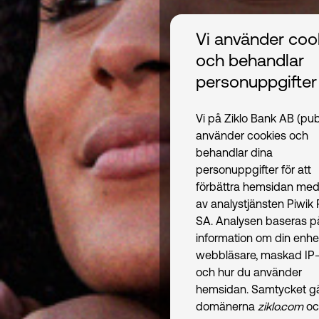
Vi använder coo
och behandlar
personuppgifter
Vi på Ziklo Bank AB (pub
använder cookies och
behandlar dina
personuppgifter för att
förbättra hemsidan med
av analystjänsten Piwik
SA. Analysen baseras p
information om din enhe
webbläsare, maskad IP-
och hur du använder
hemsidan. Samtycket gäl
domänerna
ziklo.com
oc