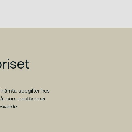
riset
t hämta uppgifter hos
ngsår som bestämmer
nsvärde.