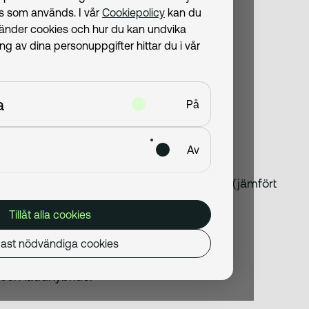
ies som används. I vår
Cookiepolicy
kan du
vänder cookies och hur du kan undvika
 av dina personuppgifter hittar du i vår
tämmer
ärdet?
a
På
et på en tjänstebil är:
Av
stställd till 2,55 % från 30 november 2025 (jämfört
an)
Tillåt alla cookies
t till 59 200 kr för 2026 (från 58 800 kr)
odellen
ast nödvändiga cookies
bilmodellen
r och laddhybrider