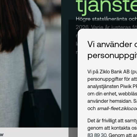
tjänst
Högre statslåneränta oc
2026. Varje år justeras f
ränteläge och prisutveckli
Vi använder 
laddhybrid så får du for
nybilspriset.
personuppgif
Vi på Ziklo Bank AB (
personuppgifter för at
analystjänsten Piwik 
om din enhet, webbläs
använder hemsidan. S
och
small-fleet.ziklo.c
Det är frivilligt att s
genom att kontakta o
ar
83 89 30
. Genom att a