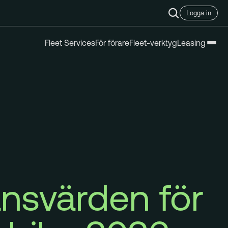
Logga in
Fleet Services
För förare
Fleet-verktyg
Leasing
nsvärden för