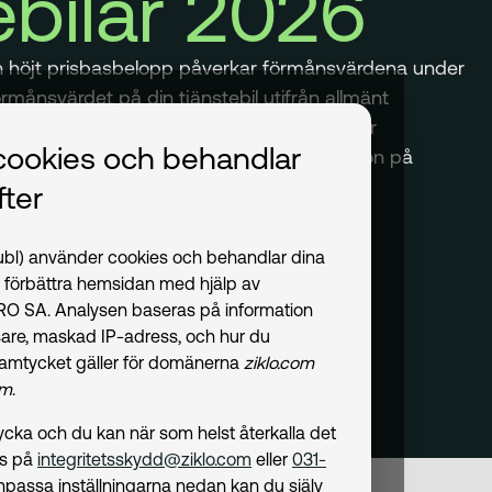
ebilar 2026
h höjt prisbasbelopp påverkar förmånsvärdena under
örmånsvärdet på din tjänstebil utifrån allmänt
ngen i Sverige. Välj med fördel en elbil eller
cookies och behandlar
tsatt lägre förmånsvärde genom en reduktion på
ter
publ) använder cookies och behandlar dina
t förbättra hemsidan med hjälp av
PRO SA. Analysen baseras på information
are, maskad IP-adress, och hur du
amtycket gäller för domänerna
ziklo.com
om
.
amtycka och du kan när som helst återkalla det
ss på
integritetsskydd@ziklo.com
eller
031-
npassa inställningarna nedan kan du själv