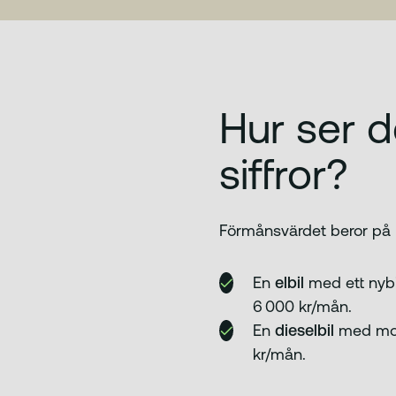
Hur ser d
siffror?
Förmånsvärdet beror på bi
En
elbil
med ett nybi
6 000 kr/mån.
En
dieselbil
med mot
kr/mån.