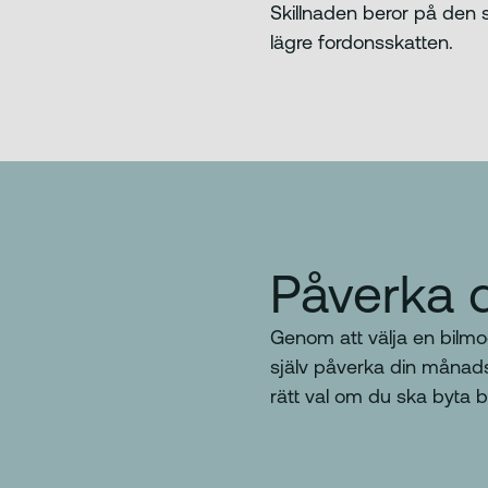
Skillnaden beror på den 
lägre fordonsskatten.
Påverka 
Genom att välja en bilmod
själv påverka din månads
rätt val om du ska byta b