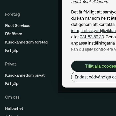
small-fleet.ziklo.com
.
Det är frivilligt att samt
Företag
du kan när som helst åte
det genom att kontakta
Fleet Services
integritetsskydd@ziklo.
För förare
eller
031-83 89 30
. Geno
Kundkännedom företag
anpassa inställningarn
kan du själv kontrollera v
Få hjälp
cookies som används. I 
Cookiepolicy
kan du läs
Privat
Tillåt alla cookies
om hur vi använder coo
och hur du kan undvika
Kundkännedom privat
Endast nödvändiga co
Mer om behandling av d
Få hjälp
personuppgifter hittar du
Dataskyddspolicy
.
Om oss
Nödvändiga
Hållbarhet