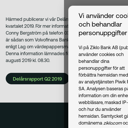
Vi använder coo
Härmed publicerar vi vår Delårsrapport för andra
och behandlar
kvartalet 2019. För mer information kontakta vår VD
personuppgifter
Conny Bergström på telefon 031-83 88 00. Informationen
är sådan som Volvofinans Bank AB skall offentliggöra
enligt Lag om värdepappersmarknaden (SFS 2007:528).
Vi på Ziklo Bank AB (pub
Denna information lämnades för offentliggörande den 23
använder cookies och
augusti 2019 kl. 08.30.
behandlar dina
personuppgifter för att
förbättra hemsidan med
Delårsrapport Q2 2019
av analystjänsten Piwik
SA. Analysen baseras p
information om din enhe
webbläsare, maskad IP-
och hur du använder
hemsidan. Samtycket gäl
domänerna
ziklo.com
oc