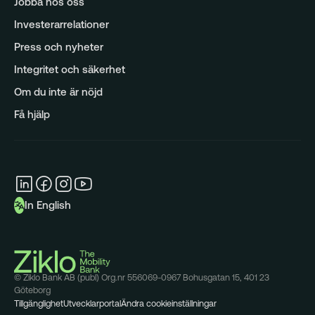
Jobba hos oss
Analys
Investerarrelationer
Press och nyheter
Integritet och säkerhet
Om du inte är nöjd
Få hjälp
In English
© Ziklo Bank AB (publ) Org.nr 556069-0967 Bohusgatan 15, 401 23
Göteborg
Tillgänglighet
Utvecklarportal
Ändra cookieinställningar