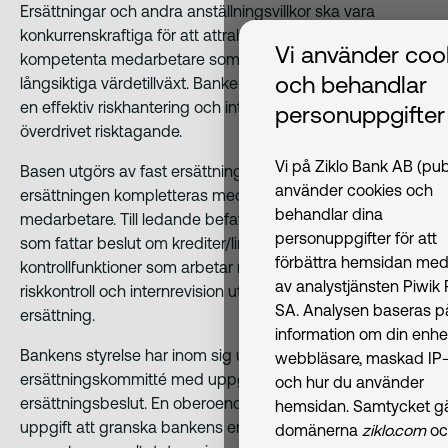
Ersättningar och andra anställningsvillkor ska vara
konkurrenskraftiga för att attrahera och behålla
Vi använder coo
kompetenta medarbetare som bidrar till bankens
och behandlar
långsiktiga värdetillväxt. Bankens ersättningar ska främja
en effektiv riskhantering och inte uppmuntra till
personuppgifter
överdrivet risktagande.
Vi på Ziklo Bank AB (pub
Basen utgörs av fast ersättning. I vissa fall kan
använder cookies och
ersättningen kompletteras med en rörlig del för ett fåtal
behandlar dina
medarbetare. Till ledande befattningshavare, anställda
personuppgifter för att
som fattar beslut om krediter/limiter eller anställda inom
förbättra hemsidan med
kontrollfunktioner som arbetar med regelefterlevnad,
av analystjänsten Piwik
riskkontroll och internrevision utgår ingen rörlig
SA. Analysen baseras p
ersättning.
information om din enhe
Bankens styrelse har inom sig utsett en
webbläsare, maskad IP-
ersättningskommitté med uppgift att bereda väsentliga
och hur du använder
ersättningsbeslut. En oberoende kontrollfunktion har till
hemsidan. Samtycket gäl
uppgift att granska bankens ersättningssystem och
domänerna
ziklo.com
oc