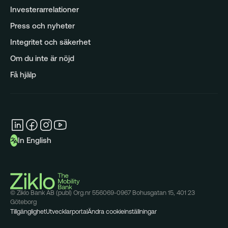
Investerarrelationer
Press och nyheter
Integritet och säkerhet
Om du inte är nöjd
Få hjälp
In English
© Ziklo Bank AB (publ) Org.nr 556069-0967 Bohusgatan 15, 401 23
Göteborg
Tillgänglighet
Utvecklarportal
Ändra cookieinställningar