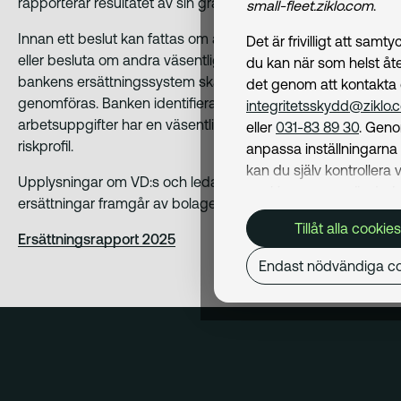
rapporterar resultatet av sin granskning till styrelsen.
small-fleet.ziklo.com
.
Innan ett beslut kan fattas om att anta ersättningspolicy
Det är frivilligt att samt
eller besluta om andra väsentliga förändringar av
du kan när som helst åte
bankens ersättningssystem ska en riskanalys
det genom att kontakta
genomföras. Banken identifierar årligen anställda vars
integritetsskydd@ziklo.
arbetsuppgifter har en väsentlig inverkan på företagets
eller
031-83 89 30
. Geno
riskprofil.
anpassa inställningarn
kan du själv kontrollera v
Upplysningar om VD:s och ledande befattningshavare
cookies som används. I 
ersättningar framgår av bolagets årsredovisning Not 12.
Cookiepolicy
kan du läs
Tillåt alla cookies
om hur vi använder coo
Ersättningsrapport 2025
och hur du kan undvika
Endast nödvändiga co
Mer om behandling av d
personuppgifter hittar du
Dataskyddspolicy
.
Nödvändiga