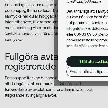
small-fleet.ziklo.com
.
behandlingen saknar annan rättslig grund ska
personuppgifterna raderas. Du kan återkalla ett lämnat
Det är frivilligt att samt
samtycke när du är inloggad i CarPay eller
du kan när som helst åte
Internetbanken, till exempel om du inte vill ha
det genom att kontakta
marknadsföring via e-post eller SMS. Alternativt kan du
integritetsskydd@ziklo.
kontakta kundservice för att återkalla ett lämnat
eller
031-83 89 30
. Geno
samtycke.
anpassa inställningarn
kan du själv kontrollera v
cookies som används. I 
Fullgöra avtal med den
Cookiepolicy
kan du läs
Tillåt alla cookies
registrerade
om hur vi använder coo
och hur du kan undvika
Endast nödvändiga co
Mer om behandling av d
Personuppgifter kan behandlas av oss i samband med
personuppgifter hittar du
att du ingår avtal med banken. Det gäller vid
Dataskyddspolicy
.
förberedelse av avtalet, samt för administration och
fullgörande av ingångna avtal.
Nödvändiga