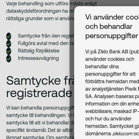
Varje behandling som utförs måste enligt
dataskyddsförordningen ha minst en rättslig grund. De
Vi använder coo
rättsliga grunder som vi använder oss av är:
och behandlar
personuppgifter
Samtycke från den registrerade
Fullgöra avtal med den registrerade
Rättslig förpliktelse
Vi på Ziklo Bank AB (pub
Intresseavvägning
använder cookies och
behandlar dina
personuppgifter för att
Samtycke från den
förbättra hemsidan med
registrerade
av analystjänsten Piwik
SA. Analysen baseras p
information om din enhe
Vi kan behandla personuppgifter efter att ha fått ditt
webbläsare, maskad IP-
samtycke till behandlingen. Vi kommer i dessa fall be dig
och hur du använder
samtycka till att vi behandlar dina personuppgifter för ett
hemsidan. Samtycket gäl
specifikt ändamål. Det är alltid möjligt att återkalla ett
domänerna
ziklo.com
oc
lämnat samtycke. Om samtycket återkallas och