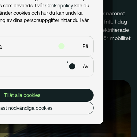
ies som används. I vår
Cookiepolicy
kan du
kel har vi finansierat fordon i Sverige under namnet
vänder cookies och hur du kan undvika
 av dina personuppgifter hittar du i vår
enklare för miljontals människor att färdas fritt. I dag
 den ledande banken i omställningen till elektrifierade
nniskor och företag att göra smartare val. För mobilitet
a
h hållbar.
På
Av
Tillåt alla cookies
ast nödvändiga cookies