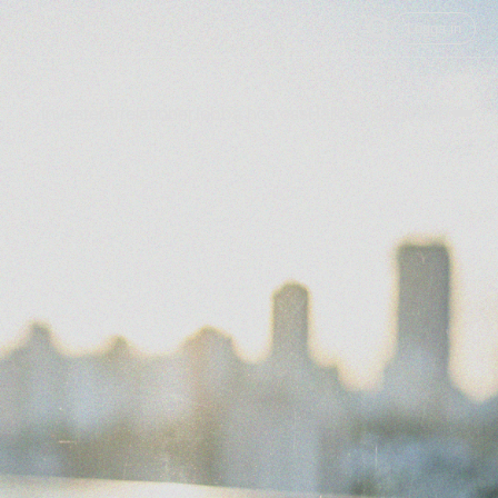
Logga in
Investerarrelationer
Jobba hos oss
Hållbarhet
Få hjälp