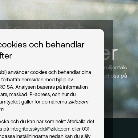
nte riktigt
ndra banker
cookies och behandlar
ter
 i vår verksamhet i över 60 år. Vi har hjälpt miljontals
publ) använder cookies och behandlar dina
 lösningar för hållbara transporter. Följ med oss på
t förbättra hemsidan med hjälp av
n ledande banken för framtidens mobilitet.
PRO SA. Analysen baseras på information
are, maskad IP-adress, och hur du
amtycket gäller för domänerna
ziklo.com
om
.
amtycka och du kan när som helst återkalla det
ss på
integritetsskydd@ziklo.com
eller
031-
npassa inställningarna nedan kan du själv