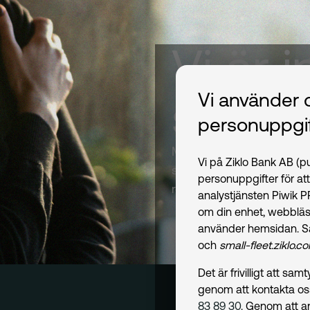
Vi är i
som a
Vi använder 
personuppgif
Mobilitet har varit kärnan
Vi på Ziklo Bank AB (
svenskar och företag med
personuppgifter för at
resan om hur vi blivit de
analystjänsten Piwik 
om din enhet, webbläs
använder hemsidan. S
och
small-fleet.ziklo.c
Det är frivilligt att s
genom att kontakta o
83 89 30
. Genom att a