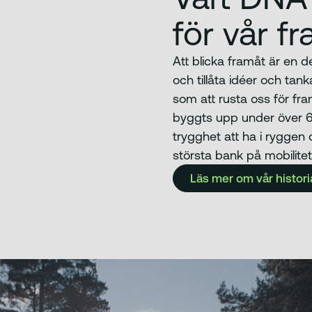
för vår f
Att blicka framåt är en del
och tillåta idéer och tank
som att rusta oss för fr
byggts upp under över 60
trygghet att ha i ryggen 
största bank på mobilitet
Läs mer om vår histori