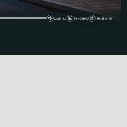
Ljud av
Textning
Helskärm