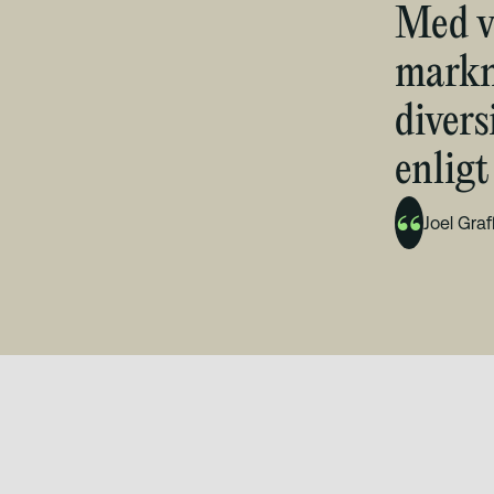
Med vå
markna
divers
enligt
Joel Graf