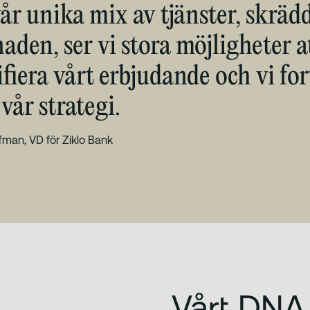
r unika mix av tjänster, skräd
den, ser vi stora möjligheter a
ifiera vårt erbjudande och vi for
 vår strategi.
fman, VD för Ziklo Bank
Vårt DNA 