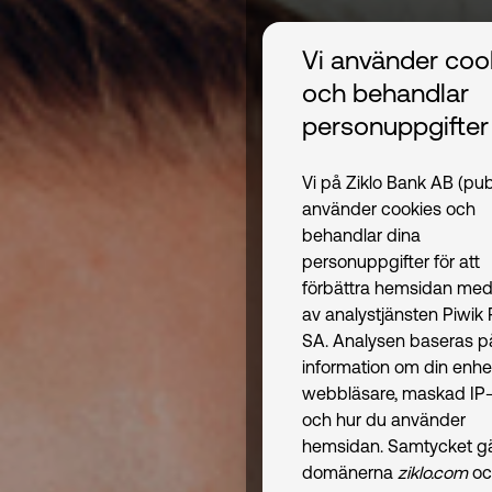
Vi använder coo
och behandlar
personuppgifter
Vi på Ziklo Bank AB (pub
använder cookies och
behandlar dina
personuppgifter för att
förbättra hemsidan med
av analystjänsten Piwik
SA. Analysen baseras p
information om din enhe
webbläsare, maskad IP-
och hur du använder
hemsidan. Samtycket gäl
domänerna
ziklo.com
oc