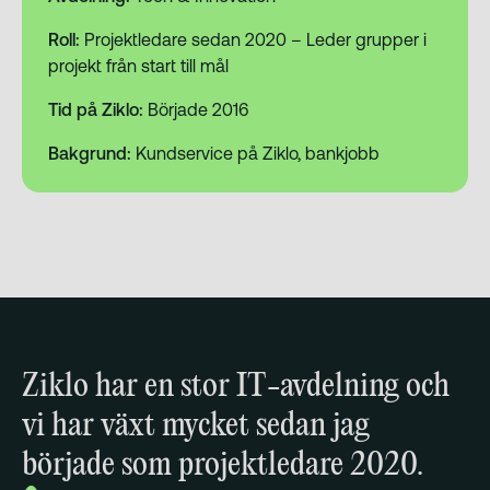
Roll:
Projektledare sedan 2020 – Leder grupper i
projekt från start till mål
Tid på Ziklo:
Började 2016
Bakgrund:
Kundservice på Ziklo, bankjobb
Ziklo har en stor IT-avdelning och
vi har växt mycket sedan jag
började som projektledare 2020.