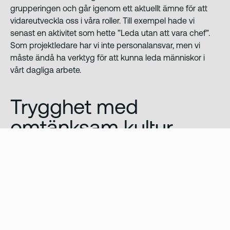
grupperingen och går igenom ett aktuellt ämne för att
vidareutveckla oss i våra roller. Till exempel hade vi
senast en aktivitet som hette ”Leda utan att vara chef”.
Som projektledare har vi inte personalansvar, men vi
måste ändå ha verktyg för att kunna leda människor i
vårt dagliga arbete.
Trygghet med
omtänksam kultur
Redan på intervjun kände jag av en härlig och familjär
känsla som gjorde mig trygg. En känsla som bygger på
den omtänksamma kulturen som vi har och som gör
jobbet mycket roligare och enklare. Det var också tydligt
från början att om jag bara gör ett bra jobb så finns det
stora möjligheter för mig att utveckla mig själv inom olika
roller eller olika steg. Jag skulle säga att banken är en