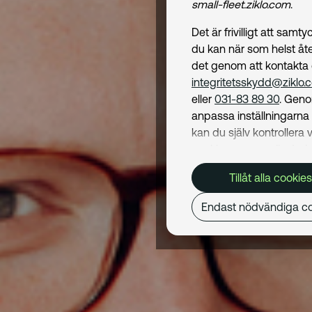
small-fleet.ziklo.com
.
Det är frivilligt att samt
du kan när som helst åte
det genom att kontakta
integritetsskydd@ziklo.
eller
031-83 89 30
. Geno
anpassa inställningarn
kan du själv kontrollera v
cookies som används. I 
Cookiepolicy
kan du läs
Tillåt alla cookies
om hur vi använder coo
och hur du kan undvika
Endast nödvändiga co
Mer om behandling av d
personuppgifter hittar du
Dataskyddspolicy
.
Nödvändiga