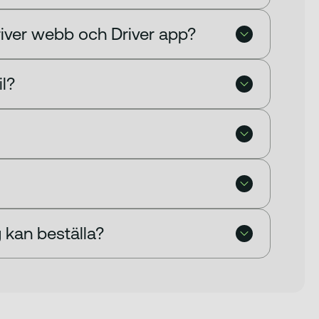
river webb och Driver app?
l?
 kan beställa?