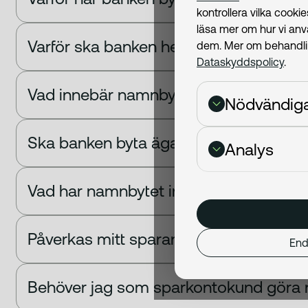
kontrollera vilka cook
läsa mer om hur vi an
Varför ska banken heta Ziklo Bank?
dem. Mer om behandling
Dataskyddspolicy
.
Vad innebär namnbytet för Volvofinan
Nödvändig
Ska banken byta ägare?
Analys
Vad har namnbytet inneburit?
Påverkas mitt sparande på något sätt?
End
Behöver jag som sparkontokund göra 