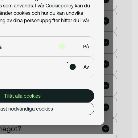
ies som används. I vår
Cookiepolicy
kan du
vänder cookies och hur du kan undvika
 av dina personuppgifter hittar du i vår
s och CarPay?
a
På
Av
Tillåt alla cookies
ast nödvändiga cookies
något?