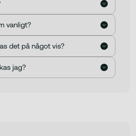
?
m vanligt?
kas det på något vis?
rkas jag?