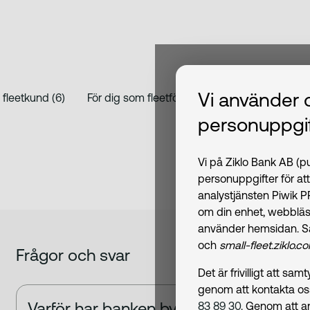
Vi använder 
För dig som fleetkund (6)
För dig som fleetförare (7)
personuppgif
Vi på Ziklo Bank AB (
personuppgifter för at
analystjänsten Piwik 
om din enhet, webbläs
använder hemsidan. S
och
small-fleet.ziklo.c
Frågor och svar
Det är frivilligt att s
genom att kontakta o
Varför har banken bytt namn?
83 89 30
. Genom att a