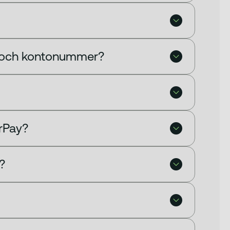
 och kontonummer?
arPay?
?