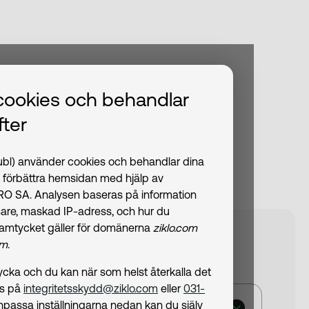
cookies och behandlar
ter
publ) använder cookies och behandlar dina
t förbättra hemsidan med hjälp av
PRO SA. Analysen baseras på information
are, maskad IP-adress, och hur du
amtycket gäller för domänerna
ziklo.com
om
.
amtycka och du kan när som helst återkalla det
ss på
integritetsskydd@ziklo.com
eller
031-
npassa inställningarna nedan kan du själv