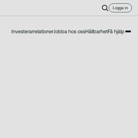
Logga in
Investerarrelationer
Jobba hos oss
Hållbarhet
Få hjälp