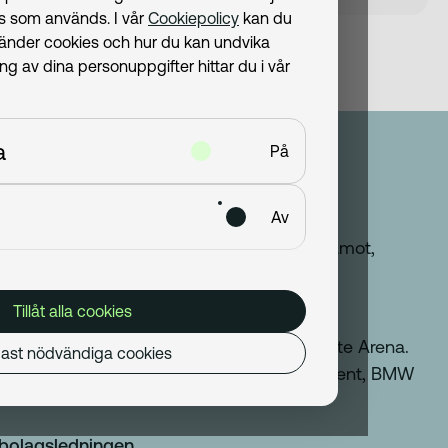
ies som används. I vår
Cookiepolicy
kan du
vänder cookies och hur du kan undvika
 av dina personuppgifter hittar du i vår
a
På
Av
ag
ad of Nordics på Volvo Cars. Styrelseledamot,
.
Tillåt alla cookies
ttningar
Sverige. Co-CEO, Molin Bil AB. CEO, Climate Arena.
ast nödvändiga cookies
nt & Head of Program and CRM Management, BMW
h bolagsledningen