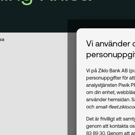
sa
Vi använder 
personuppgif
Vi på Ziklo Bank AB (
Johanna Mi
personuppgifter för at
analystjänsten Piwik 
om din enhet, webbläs
Född:
1980
använder hemsidan. S
Invald:
2026 (Finansi
och
small-fleet.ziklo.c
Kommittéer:
IT-komm
Studier:
Kandidatexa
Det är frivilligt att s
Business School.
genom att kontakta o
83 89 30
. Genom att a