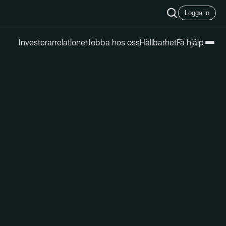
Logga in
Investerarrelationer
Jobba hos oss
Hållbarhet
Få hjälp