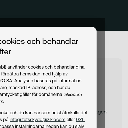
cookies och behandlar
ter
publ) använder cookies och behandlar dina
nding Kriisa
t förbättra hemsidan med hjälp av
PRO SA. Analysen baseras på information
are, maskad IP-adress, och hur du
amtycket gäller för domänerna
ziklo.com
nspektionens ledingsprövning pågår)
om
.
itté
men inom International Business, Copenhagen
amtycka och du kan när som helst återkalla det
ss på
integritetsskydd@ziklo.com
eller
031-
npassa inställningarna nedan kan du själv