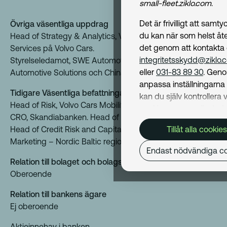
small-fleet.ziklo.com
.
Det är frivilligt att samt
Övriga väsentliga uppdrag
du kan när som helst åte
Head of Strategy & Analytics, Volvo Cars Financial
det genom att kontakta
Services på Volvo Cars.
integritetsskydd@ziklo.
Styrelseledamot, SWE Automotive Solutions AB, UK
eller
031-83 89 30
. Geno
Automotive Solutions och China Leasing Co
anpassa inställningarn
Tidigare Väsentliga befattningar
kan du själv kontrollera v
Head of Risk, Volvo Cars Mobility and Financial Services.
cookies som används. I 
CRO, Skandiabanken. Head of Financial Risk, SBAB.
Cookiepolicy
kan du läs
Head of Credit Risk and Capital, SBAB. Head of
Tillåt alla cookies
om hur vi använder coo
Marketing – Nordic Baltic region, MasterCard
och hur du kan undvika
Endast nödvändiga co
Mer om behandling av d
Relation till bolaget och bolagsledningen
personuppgifter hittar du
Oberoende
Dataskyddspolicy
.
Relation till bankens ägare
Ej oberoende
Nödvändiga
Aktieinnehav i banken