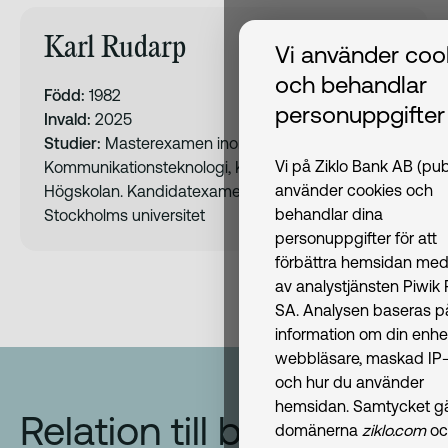
Karl Rudarp
Vi använder coo
och behandlar
Född:
1982
personuppgifter
Invald:
2025
Studier:
Masterexamen inom Informations- &
Vi på Ziklo Bank AB (pub
Kommunikationsteknologi, Kungliga Tekniska
använder cookies och
Högskolan. Kandidatexamen inom Ekonomi,
behandlar dina
Stockholms universitet
personuppgifter för att
förbättra hemsidan med
av analystjänsten Piwik
SA. Analysen baseras p
information om din enhe
webbläsare, maskad IP-
och hur du använder
hemsidan. Samtycket gäl
Relation till banken
domänerna
ziklo.com
oc