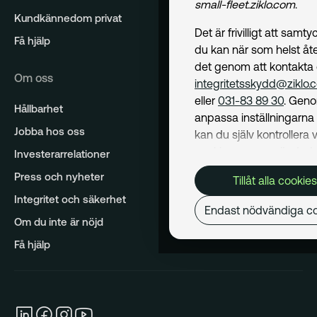
small-fleet.ziklo.com
.
Kundkännedom privat
Det är frivilligt att samt
Få hjälp
du kan när som helst åte
det genom att kontakta
Om oss
integritetsskydd@ziklo.
eller
031-83 89 30
. Geno
Hållbarhet
anpassa inställningarn
Jobba hos oss
kan du själv kontrollera v
cookies som används. I 
Investerarrelationer
Cookiepolicy
kan du läs
Press och nyheter
Tillåt alla cookies
om hur vi använder coo
Integritet och säkerhet
och hur du kan undvika
Endast nödvändiga co
Mer om behandling av d
Om du inte är nöjd
personuppgifter hittar du
Få hjälp
Dataskyddspolicy
.
Nödvändiga