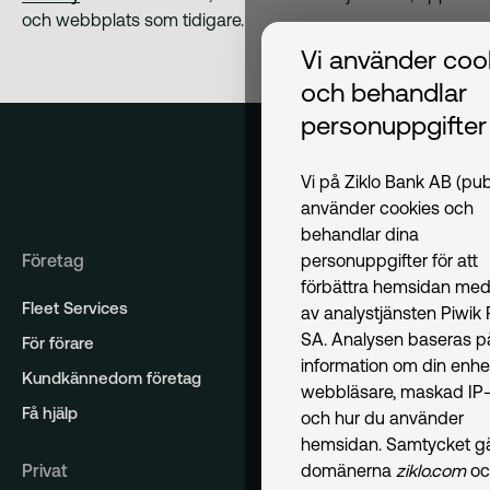
och webbplats som tidigare.
Vi använder coo
och behandlar
personuppgifter
Vi på Ziklo Bank AB (pub
använder cookies och
behandlar dina
Företag
personuppgifter för att
förbättra hemsidan med
Fleet Services
av analystjänsten Piwik
SA. Analysen baseras p
För förare
information om din enhe
Kundkännedom företag
webbläsare, maskad IP-
Få hjälp
och hur du använder
hemsidan. Samtycket gäl
Privat
domänerna
ziklo.com
oc