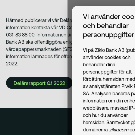
Vi använder coo
Härmed publicerar vi vår Delårsrapport Q1 2022. För mer
och behandlar
information kontakta vår VD Conny Bergström på telefon
personuppgifter
031-83 88 00. Informationen är sådan som Volvofinans
Bank AB ska offentliggöra enligt Lag om
värdepappersmarknaden (SFS 2007:528). Denna
Vi på Ziklo Bank AB (pub
information lämnades för offentliggörande den 6 maj
använder cookies och
2022.
behandlar dina
personuppgifter för att
förbättra hemsidan med
Delårsrapport Q1 2022
av analystjänsten Piwik
SA. Analysen baseras p
information om din enhe
webbläsare, maskad IP-
och hur du använder
hemsidan. Samtycket gäl
domänerna
ziklo.com
oc