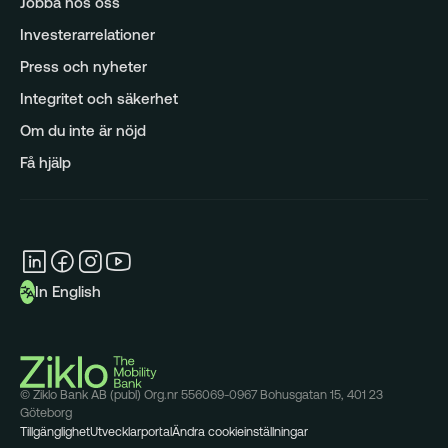
Jobba hos oss
Analys
Investerarrelationer
Press och nyheter
Integritet och säkerhet
Om du inte är nöjd
Få hjälp
In English
© Ziklo Bank AB (publ) Org.nr 556069-0967 Bohusgatan 15, 401 23
Göteborg
Tillgänglighet
Utvecklarportal
Ändra cookieinställningar