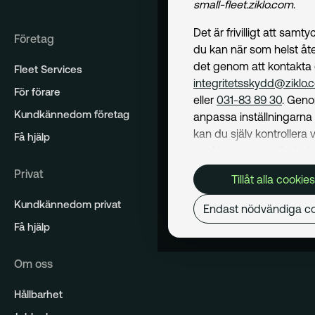
small-fleet.ziklo.com
.
Det är frivilligt att samt
Företag
du kan när som helst åte
det genom att kontakta
Fleet Services
integritetsskydd@ziklo.
För förare
eller
031-83 89 30
. Geno
Kundkännedom företag
anpassa inställningarn
kan du själv kontrollera v
Få hjälp
cookies som används. I 
Cookiepolicy
kan du läs
Privat
Tillåt alla cookies
om hur vi använder coo
och hur du kan undvika
Kundkännedom privat
Endast nödvändiga co
Mer om behandling av d
Få hjälp
personuppgifter hittar du
Dataskyddspolicy
.
Om oss
Nödvändiga
Hållbarhet