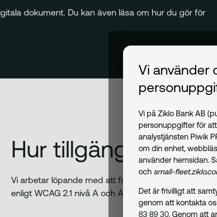
digitala dokument. Du kan även läsa om hur du gör för
Vi använder 
personuppgif
Vi på Ziklo Bank AB (
personuppgifter för at
analystjänsten Piwik 
Hur tillgängliga är v
om din enhet, webbläs
använder hemsidan. S
och
small-fleet.ziklo.c
Vi arbetar löpande med att förbättra våra digitala tjän
Det är frivilligt att s
enligt WCAG 2.1 nivå A och AA. Denna redogörelse gäl
genom att kontakta o
83 89 30
. Genom att a