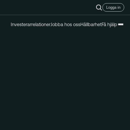
Logga in
Investerarrelationer
Jobba hos oss
Hållbarhet
Få hjälp