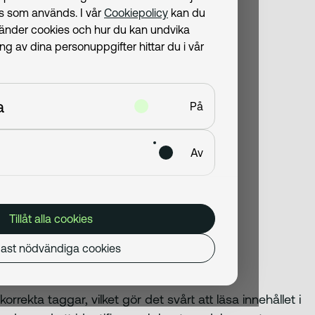
ies som används. I vår
Cookiepolicy
kan du
llgänglighet
vänder cookies och hur du kan undvika
 av dina personuppgifter hittar du i vår
 test
omponenter
a
På
gentbord
ra team
Av
m vi känner till:
Tillåt alla cookies
ast nödvändiga cookies
rekta taggar, vilket gör det svårt att läsa innehållet i