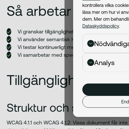
kontrollera vilka cook
Så arbetar vi med ti
läsa mer om hur vi an
dem. Mer om behandling
Dataskyddspolicy
.
Vi granskar tillgänglighet i design, utveckling och
Vi använder semantisk HTML och ARIA i våra k
Nödvändig
Vi testar kontinuerligt med skärmläsare och tan
Vi samarbetar med specialister och utbildar vå
Analys
Tillgänglighetsproble
End
Struktur och semantik
WCAG 4.1.1 och WCAG 4.1.2: Vissa dokument får inte kor