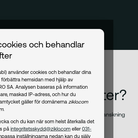
cookies och behandlar
ter
publ) använder cookies och behandlar dina
t förbättra hemsidan med hjälp av
PRO SA. Analysen baseras på information
åra digitala tjänster?
are, maskad IP-adress, och hur du
amtycket gäller för domänerna
ziklo.com
om
.
ster. Vi har gjort en intern tillgänglighetsgranskning
amtycka och du kan när som helst återkalla det
ler vår digitala dokument.
ss på
integritetsskydd@ziklo.com
eller
031-
npassa inställningarna nedan kan du själv