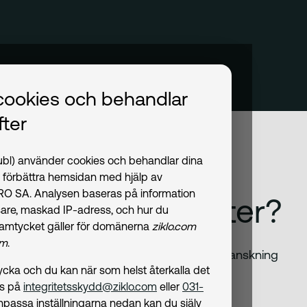
cookies och behandlar
ter
publ) använder cookies och behandlar dina
t förbättra hemsidan med hjälp av
PRO SA. Analysen baseras på information
åra digitala tjänster?
are, maskad IP-adress, och hur du
amtycket gäller för domänerna
ziklo.com
om
.
ster. Vi har gjort en intern tillgänglighetsgranskning
amtycka och du kan när som helst återkalla det
ler vår applikation "Abonnera".
ss på
integritetsskydd@ziklo.com
eller
031-
npassa inställningarna nedan kan du själv