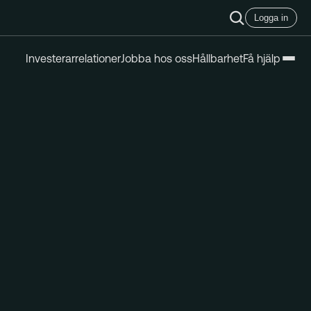
Logga in
Investerarrelationer
Jobba hos oss
Hållbarhet
Få hjälp