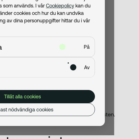
ies som används. I vår
Cookiepolicy
kan du
llgänglighet
vänder cookies och hur du kan undvika
 av dina personuppgifter hittar du i vår
 test
omponenter
a
På
gentbord
ra team
Av
Tillåt alla cookies
st: 2025-06-18
ast nödvändiga cookies
ng per år eller vid större ändringar i tjänsten.