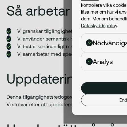
kontrollera vilka cook
Så arbetar vi med ti
läsa mer om hur vi an
dem. Mer om behandling
Dataskyddspolicy
.
Vi granskar tillgänglighet i design, utveckling och
Vi använder semantisk HTML och ARIA i våra k
Nödvändig
Vi testar kontinuerligt med skärmläsare och tan
Vi samarbetar med specialister och utbildar vå
Analys
Uppdateringar
Denna tillgänglighetsredogörelse uppdaterades sena
End
Vi strävar efter att uppdatera redogörelsen minst en gå