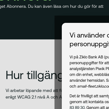
yget Abonnera. Du kan även läsa om hur du gör för att
Vi använder 
personuppgif
Vi på Ziklo Bank AB (
personuppgifter för at
analystjänsten Piwik 
Hur tillgängliga är v
om din enhet, webbläs
använder hemsidan. S
och
small-fleet.ziklo.c
Vi arbetar löpande med att förbättra våra digitala tjän
Det är frivilligt att s
enligt WCAG 2.1 nivå A och AA. Denna redogörelse gäl
genom att kontakta o
83 89 30
. Genom att a