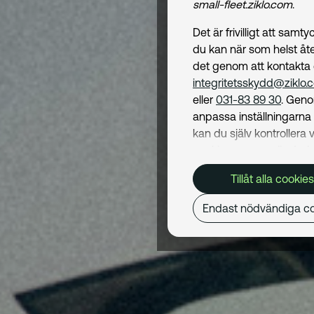
small-fleet.ziklo.com
.
Det är frivilligt att samt
du kan när som helst åte
det genom att kontakta
integritetsskydd@ziklo.
eller
031-83 89 30
. Geno
anpassa inställningarn
kan du själv kontrollera v
cookies som används. I 
Cookiepolicy
kan du läs
Tillåt alla cookies
om hur vi använder coo
och hur du kan undvika
Endast nödvändiga co
Mer om behandling av d
personuppgifter hittar du
Dataskyddspolicy
.
Nödvändiga