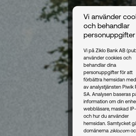
Vi använder coo
och behandlar
personuppgifter
Vi på Ziklo Bank AB (pub
använder cookies och
behandlar dina
personuppgifter för att
förbättra hemsidan med
av analystjänsten Piwik
SA. Analysen baseras p
information om din enhe
webbläsare, maskad IP-
och hur du använder
hemsidan. Samtycket gäl
domänerna
ziklo.com
oc