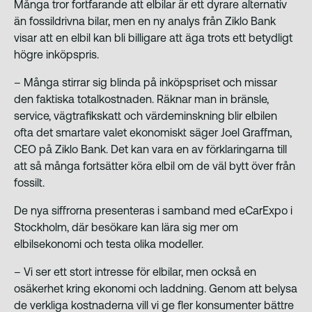
Många tror fortfarande att elbilar är ett dyrare alternativ
än fossildrivna bilar, men en ny analys från Ziklo Bank
visar att en elbil kan bli billigare att äga trots ett betydligt
högre inköpspris.
– Många stirrar sig blinda på inköpspriset och missar
den faktiska totalkostnaden. Räknar man in bränsle,
service, vägtrafikskatt och värdeminskning blir elbilen
ofta det smartare valet ekonomiskt säger Joel Graffman,
CEO på Ziklo Bank. Det kan vara en av förklaringarna till
att så många fortsätter köra elbil om de väl bytt över från
fossilt.
De nya siffrorna presenteras i samband med eCarExpo i
Stockholm, där besökare kan lära sig mer om
elbilsekonomi och testa olika modeller.
– Vi ser ett stort intresse för elbilar, men också en
osäkerhet kring ekonomi och laddning. Genom att belysa
de verkliga kostnaderna vill vi ge fler konsumenter bättre