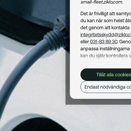
small-fleet.ziklo.com
.
Det är frivilligt att samt
du kan när som helst åte
det genom att kontakta
integritetsskydd@ziklo.
eller
031-83 89 30
. Geno
anpassa inställningarn
kan du själv kontrollera v
cookies som används. I 
Cookiepolicy
kan du läs
Tillåt alla cookies
om hur vi använder coo
och hur du kan undvika
Endast nödvändiga co
Mer om behandling av d
personuppgifter hittar du
Dataskyddspolicy
.
Nödvändiga