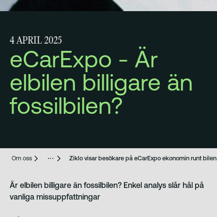
Analys
4 APRIL 2025
eCarExpo - Är
elbilen billigare än
fossilbilen?
Om oss
Ziklo visar besökare på eCarExpo ekonomin runt bilen –
Är elbilen billigare än fossilbilen? Enkel analys slår hål på
vanliga missuppfattningar