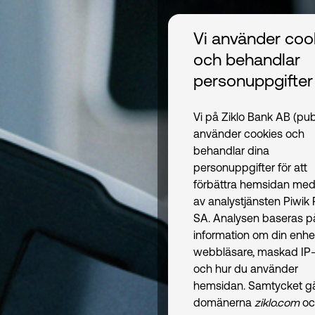
Vi använder coo
och behandlar
personuppgifter
Vi på Ziklo Bank AB (pub
använder cookies och
behandlar dina
personuppgifter för att
förbättra hemsidan med
av analystjänsten Piwik
SA. Analysen baseras p
information om din enhe
webbläsare, maskad IP-
och hur du använder
hemsidan. Samtycket gäl
domänerna
ziklo.com
oc