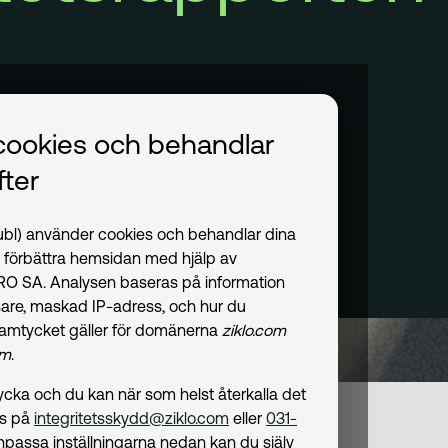
cookies och behandlar
ter
publ) använder cookies och behandlar dina
t förbättra hemsidan med hjälp av
PRO SA. Analysen baseras på information
are, maskad IP-adress, och hur du
amtycket gäller för domänerna
ziklo.com
om
.
amtycka och du kan när som helst återkalla det
ss på
integritetsskydd@ziklo.com
eller
031-
npassa inställningarna nedan kan du själv