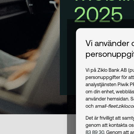
2025
Vi använder 
personuppgif
Vi på Ziklo Bank AB (
personuppgifter för at
analystjänsten Piwik 
om din enhet, webbläs
använder hemsidan. S
och
small-fleet.ziklo.c
Det är frivilligt att s
genom att kontakta o
83 89 30
. Genom att a