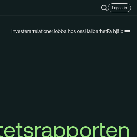
Logga in
Investerarrelationer
Jobba hos oss
Hållbarhet
Få hjälp
tetsrapporten