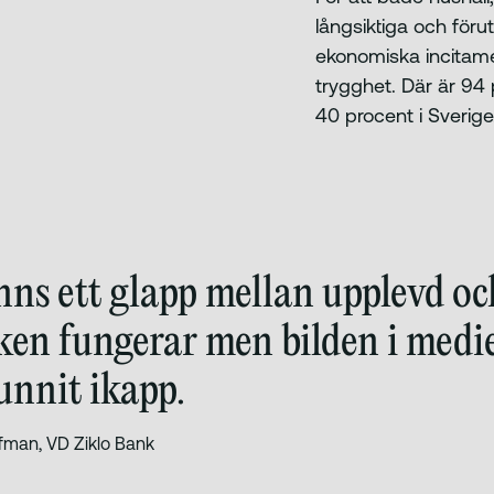
långsiktiga och förut
ekonomiska incitame
trygghet. Där är 94 
40 procent i Sverige
nns ett glapp mellan upplevd oc
ken fungerar men bilden i medi
unnit ikapp.
ffman, VD Ziklo Bank