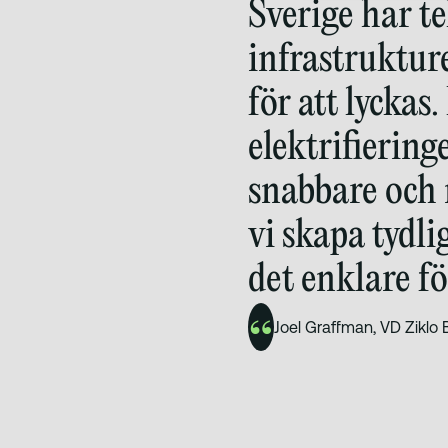
Sverige har t
infrastruktur
för att lyckas
elektrifiering
snabbare och 
vi skapa tydli
det enklare för
Joel Graffman, VD Ziklo