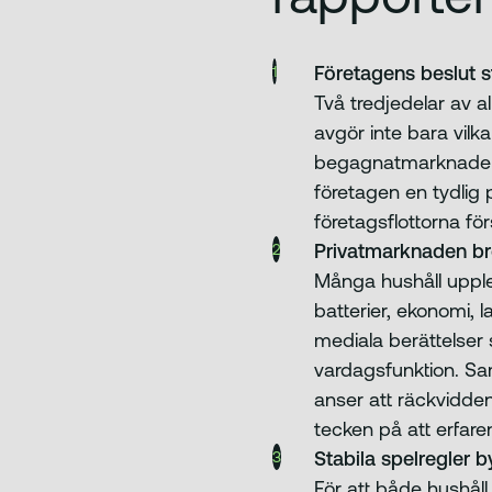
Företagens beslut st
Två tredjedelar av al
avgör inte bara vilk
begagnatmarknaden o
företagen en tydlig po
företagsflottorna f
Privatmarknaden b
Många hushåll upplev
batterier, ekonomi, 
mediala berättelser
vardagsfunktion. Sam
anser att räckvidden
tecken på att erfar
Stabila spelregler 
För att både hushåll