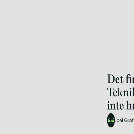
Det fi
Tekni
inte h
Joel Gra