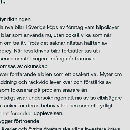
yr riktningen
la nya bilar i Sverige köps av företag vars bilpolicyer
a bilar som används nu, utan också vilka som når
m tre år. Trots det saknar nästan hälften av
licy. När fossildrivna bilar fortsätter tas ut i
örsenas omställningen i många år framöver.
romsas av okunskap
er fortfarande elbilen som ett osäkert val. Myter om
laddning och räckvidd lever kvar och förstärks av
 som fokuserar på problem snarare än
tidigt visar undersökningen att nio av tio elbilsägare
 räcker för deras behov vilket ses som ett tydligt
enhet förändrar
upplevelsen.
bygger förtroende
, åkerier och övriga företag ska våga investera krävs