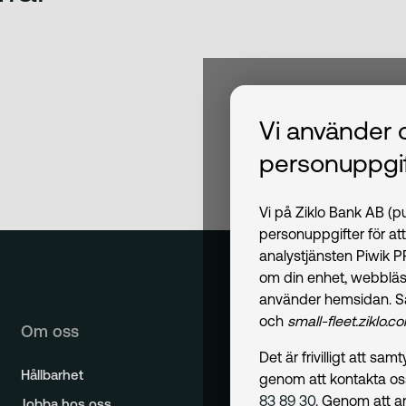
Vi använder 
personuppgif
Vi på Ziklo Bank AB (
personuppgifter för at
analystjänsten Piwik 
om din enhet, webbläs
använder hemsidan. S
och
small-fleet.ziklo.c
Om oss
Det är frivilligt att s
Hållbarhet
genom att kontakta o
83 89 30
. Genom att a
Jobba hos oss