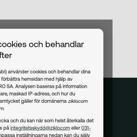
cookies och behandlar
ter
publ) använder cookies och behandlar dina
t förbättra hemsidan med hjälp av
PRO SA. Analysen baseras på information
are, maskad IP-adress, och hur du
amtycket gäller för domänerna
ziklo.com
om
.
amtycka och du kan när som helst återkalla det
ss på
integritetsskydd@ziklo.com
eller
031-
npassa inställningarna nedan kan du själv