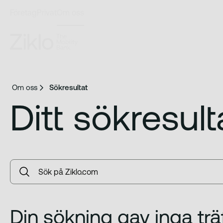
Företag
Privat
Om oss
Om oss
Sökresultat
Ditt sökresult
Din sökning gav inga trä