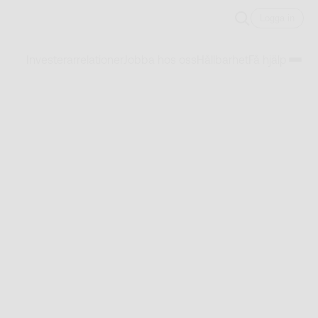
Logga in
Investerarrelationer
Jobba hos oss
Hållbarhet
Få hjälp