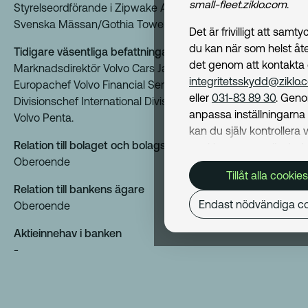
small-fleet.ziklo.com
.
Styrelseordförande i Zipwake AB. Styrelseledamot i
Svenska Mässan/Gothia Towers och Allgon AB.
Det är frivilligt att samt
du kan när som helst åte
Tidigare väsentliga befattningar
det genom att kontakta
Marknadsdirektör Volvo Cars Japan, VD AB Volvofinans,
integritetsskydd@ziklo.
Europachef Volvo Financial Services. CFO Volvo Trucks,
eller
031-83 89 30
. Geno
Divisionschef International Division Volvo Trucks och VD
anpassa inställningarn
Volvo Penta.
kan du själv kontrollera v
Relation till bolaget och bolagsledningen
cookies som används. I 
Oberoende
Cookiepolicy
kan du läs
Tillåt alla cookies
om hur vi använder coo
Relation till bankens ägare
och hur du kan undvika
Endast nödvändiga co
Oberoende
Mer om behandling av d
personuppgifter hittar du
Aktieinnehav i banken
Dataskyddspolicy
.
-
Nödvändiga