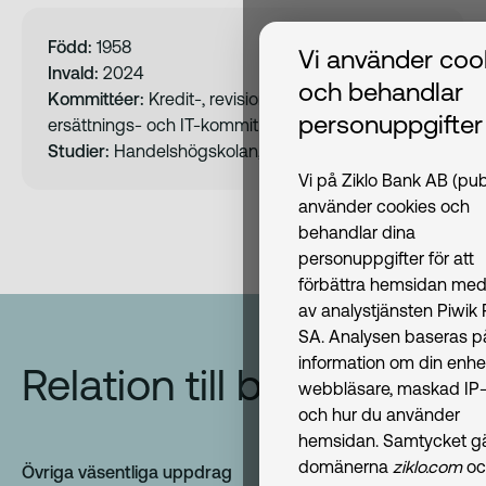
Född:
1958
Vi använder coo
Invald:
2024
och behandlar
Kommittéer:
Kredit-, revisions och risk-,
personuppgifter
ersättnings- och IT-kommitté
Studier:
Handelshögskolan, Göteborg
Vi på Ziklo Bank AB (pub
använder cookies och
behandlar dina
personuppgifter för att
förbättra hemsidan med
av analystjänsten Piwik
SA. Analysen baseras p
information om din enhe
Relation till banken
webbläsare, maskad IP-
och hur du använder
hemsidan. Samtycket gäl
domänerna
ziklo.com
oc
Övriga väsentliga uppdrag