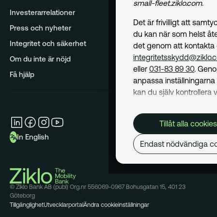
small-fleet.ziklo.com
.
Investerarrelationer
Det är frivilligt att samt
Press och nyheter
du kan när som helst åte
Integritet och säkerhet
det genom att kontakta
integritetsskydd@ziklo.
Om du inte är nöjd
eller
031-83 89 30
. Geno
Få hjälp
anpassa inställningarn
kan du själv kontrollera v
cookies som används. I 
Cookiepolicy
kan du läs
Tillåt alla cookies
om hur vi använder coo
In English
och hur du kan undvika
Endast nödvändiga co
Mer om behandling av d
personuppgifter hittar du
Dataskyddspolicy
.
© Ziklo Bank AB (publ) Org.nr 556069-0967 Bohusgatan 15, 401 23
Göteborg
Nödvändiga
Tillgänglighet
Utvecklarportal
Ändra cookieinställningar