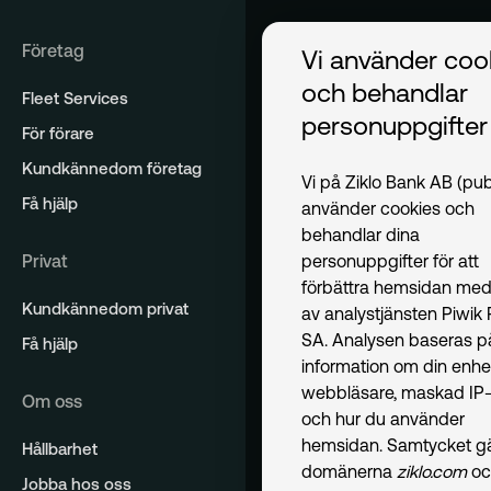
Företag
Vi använder coo
och behandlar
Fleet Services
personuppgifter
För förare
Kundkännedom företag
Vi på Ziklo Bank AB (pub
Få hjälp
använder cookies och
behandlar dina
Privat
personuppgifter för att
förbättra hemsidan med
Kundkännedom privat
av analystjänsten Piwik
SA. Analysen baseras p
Få hjälp
information om din enhe
webbläsare, maskad IP-
Om oss
och hur du använder
hemsidan. Samtycket gäl
Hållbarhet
domänerna
ziklo.com
oc
Jobba hos oss