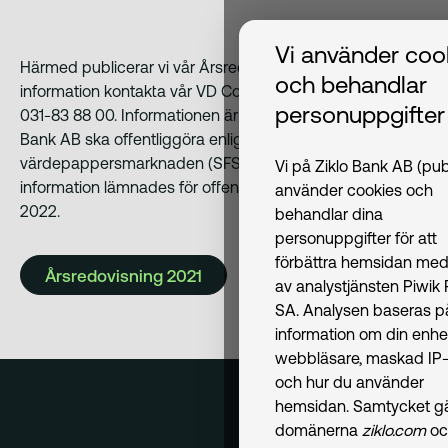
Vi använder coo
Härmed publicerar vi vår Årsredovisning för 2021. För mer
och behandlar
information kontakta vår VD Conny Bergström på telefon
personuppgifter
031-83 88 00. Informationen är sådan som Volvofinans
Bank AB ska offentliggöra enligt Lag om
värdepappersmarknaden (SFS 2007:528). Denna
Vi på Ziklo Bank AB (pub
information lämnades för offentliggörande den 25 mars
använder cookies och
2022.
behandlar dina
personuppgifter för att
förbättra hemsidan med
Årsredovisning 2021
av analystjänsten Piwik
SA. Analysen baseras p
information om din enhe
webbläsare, maskad IP-
och hur du använder
hemsidan. Samtycket gäl
domänerna
ziklo.com
oc