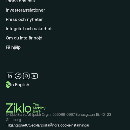
Jobba hos oss
Analys
Investerarrelationer
Press och nyheter
Integritet och säkerhet
Om du inte är nöjd
Få hjälp
In English
© Ziklo Bank AB (publ) Org.nr 556069-0967 Bohusgatan 15, 401 23
Göteborg
Tillgänglighet
Utvecklarportal
Ändra cookieinställningar