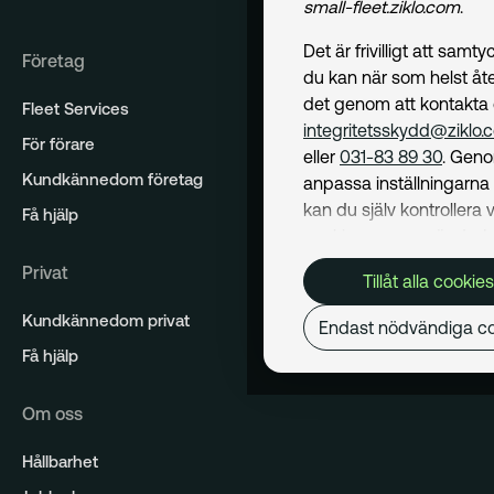
small-fleet.ziklo.com
.
Det är frivilligt att samt
Företag
du kan när som helst åte
det genom att kontakta
Fleet Services
integritetsskydd@ziklo.
För förare
eller
031-83 89 30
. Geno
Kundkännedom företag
anpassa inställningarn
kan du själv kontrollera v
Få hjälp
cookies som används. I 
Cookiepolicy
kan du läs
Privat
Tillåt alla cookies
om hur vi använder coo
och hur du kan undvika
Kundkännedom privat
Endast nödvändiga co
Mer om behandling av d
Få hjälp
personuppgifter hittar du
Dataskyddspolicy
.
Om oss
Nödvändiga
Hållbarhet