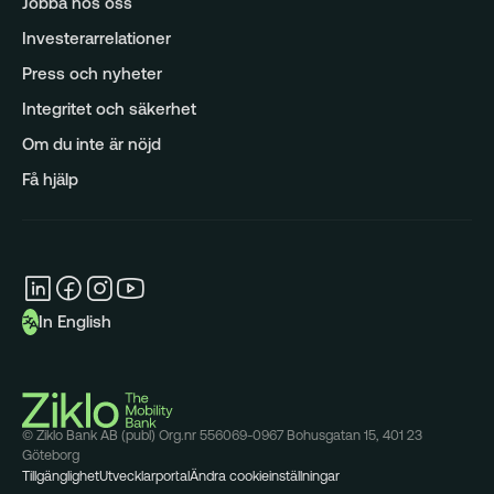
Jobba hos oss
Analys
Investerarrelationer
Press och nyheter
Integritet och säkerhet
Om du inte är nöjd
Få hjälp
In English
© Ziklo Bank AB (publ) Org.nr 556069-0967 Bohusgatan 15, 401 23
Göteborg
Tillgänglighet
Utvecklarportal
Ändra cookieinställningar