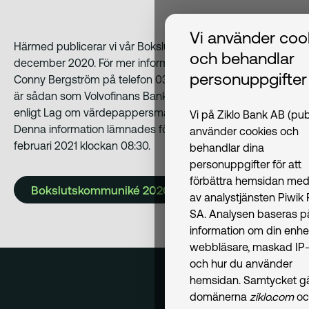
Vi använder coo
Härmed publicerar vi vår Bokslutskommuniké för januari-
och behandlar
december 2020. För mer information kontakta vår VD
personuppgifter
Conny Bergström på telefon 031-83 88 00. Informationen
är sådan som Volvofinans Bank AB ska offentliggöra
enligt Lag om värdepappersmarknaden (SFS 2007:528).
Vi på Ziklo Bank AB (pub
Denna information lämnades för offentliggörande den 5
använder cookies och
februari 2021 klockan 08:30.
behandlar dina
personuppgifter för att
förbättra hemsidan med
Bokslutskommuniké 2020
av analystjänsten Piwik
SA. Analysen baseras p
information om din enhe
webbläsare, maskad IP-
och hur du använder
hemsidan. Samtycket gäl
domänerna
ziklo.com
oc