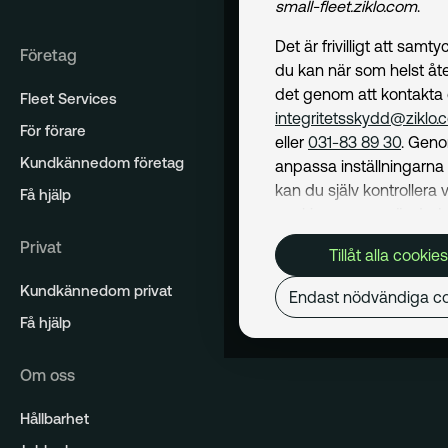
small-fleet.ziklo.com
.
Det är frivilligt att samt
Företag
du kan när som helst åte
det genom att kontakta
Fleet Services
integritetsskydd@ziklo.
För förare
eller
031-83 89 30
. Geno
Kundkännedom företag
anpassa inställningarn
kan du själv kontrollera v
Få hjälp
cookies som används. I 
Cookiepolicy
kan du läs
Privat
Tillåt alla cookies
om hur vi använder coo
och hur du kan undvika
Kundkännedom privat
Endast nödvändiga co
Mer om behandling av d
Få hjälp
personuppgifter hittar du
Dataskyddspolicy
.
Om oss
Nödvändiga
Hållbarhet