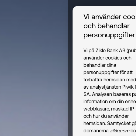
Vi använder coo
och behandlar
personuppgifter
Vi på Ziklo Bank AB (pub
använder cookies och
behandlar dina
personuppgifter för att
förbättra hemsidan med
av analystjänsten Piwik
SA. Analysen baseras p
information om din enhe
webbläsare, maskad IP-
och hur du använder
hemsidan. Samtycket gäl
domänerna
ziklo.com
oc