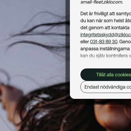
small-fleet.ziklo.com
.
Det är frivilligt att samt
du kan när som helst åte
det genom att kontakta
integritetsskydd@ziklo.
eller
031-83 89 30
. Geno
anpassa inställningarn
kan du själv kontrollera v
cookies som används. I 
Cookiepolicy
kan du läs
Tillåt alla cookies
om hur vi använder coo
och hur du kan undvika
Endast nödvändiga co
Mer om behandling av d
personuppgifter hittar du
Dataskyddspolicy
.
Nödvändiga