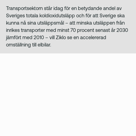
Transportsektorn står idag för en betydande andel av
Sveriges totala koldioxidutsläpp och för att Sverige ska
kunna nå sina utsläppsmål – att minska utsläppen från
inrikes transporter med minst 70 procent senast år 2030
jämfört med 2010 – vill Ziklo se en accelererad
omställning till elbilar.
Att investera i elbilar kan kännas avskräckande med ett
högre inköpspris. Men totalkostnaden blir faktiskt lägre
för de som har laddmöjligheter hemma eller på jobbet.
Här kan vi också ta lärdom från andra länder,där
ekonomiska incitament och riktade stöd hjälpt till att
skynda på omställningen, säger Joel Graffman.
Om rapporten