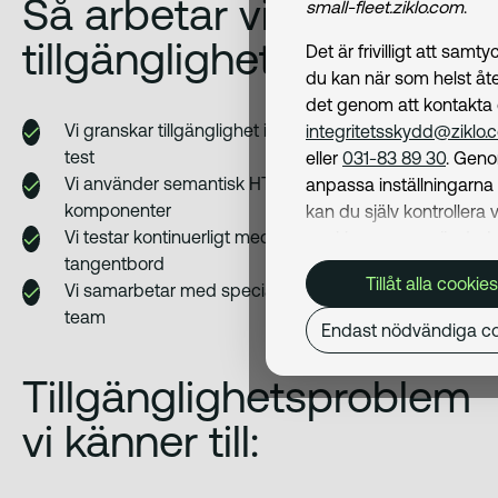
Så arbetar vi med
small-fleet.ziklo.com
.
tillgänglighet
Det är frivilligt att samt
du kan när som helst åte
det genom att kontakta
Vi granskar tillgänglighet i design, utveckling och
integritetsskydd@ziklo.
test
eller
031-83 89 30
. Geno
Vi använder semantisk HTML och ARIA i våra
anpassa inställningarn
komponenter
kan du själv kontrollera v
Vi testar kontinuerligt med skärmläsare och
cookies som används. I 
tangentbord
Cookiepolicy
kan du läs
Tillåt alla cookies
Vi samarbetar med specialister och utbildar våra
om hur vi använder coo
team
och hur du kan undvika
Endast nödvändiga co
Mer om behandling av d
personuppgifter hittar du
Tillgänglighetsproblem
Dataskyddspolicy
.
vi känner till:
Nödvändiga