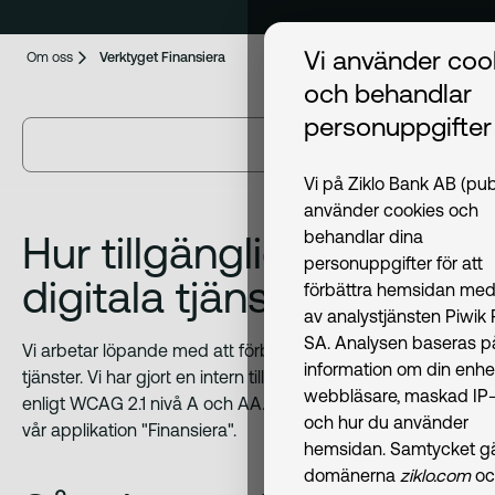
Vi använder coo
Om oss
Verktyget Finansiera
och behandlar
personuppgifter
Vi på Ziklo Bank AB (pub
använder cookies och
behandlar dina
Hur tillgängliga är våra
personuppgifter för att
digitala tjänster?
förbättra hemsidan med
av analystjänsten Piwik
SA. Analysen baseras p
Vi arbetar löpande med att förbättra våra digitala
information om din enhe
tjänster. Vi har gjort en intern tillgänglighetsgranskning
webbläsare, maskad IP-
enligt WCAG 2.1 nivå A och AA. Denna redogörelse gäller
och hur du använder
vår applikation "Finansiera".
hemsidan. Samtycket gäl
domänerna
ziklo.com
oc