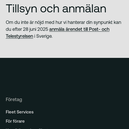
Tillsyn och anmälan
Om du inte är nöjd med hur vi hanterar din synpunkt kan
du efter 28 juni 2025
anmäla ärendet till Post- och
Telestyrelsen
i Sverige.
Företag
Fleet Services
För förare