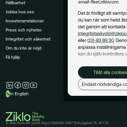
small-fleet.ziklo.com
.
Hållbarhet
Jobba hos oss
Det är frivilligt att samt
du kan när som helst åte
Investerarrelationer
det genom att kontakta
Press och nyheter
integritetsskydd@ziklo.
Integritet och säkerhet
eller
031-83 89 30
. Geno
anpassa inställningarn
Om du inte är nöjd
kan du själv kontrollera v
Få hjälp
cookies som används. I 
Cookiepolicy
kan du läs
Tillåt alla cookies
om hur vi använder coo
och hur du kan undvika
Endast nödvändiga co
Mer om behandling av d
In English
personuppgifter hittar du
Dataskyddspolicy
.
Nödvändiga
© Ziklo Bank AB (publ) Org.nr 556069-0967 Bohusgatan 15, 401 23