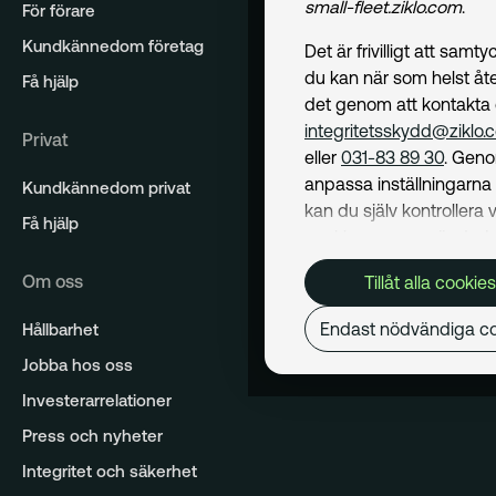
small-fleet.ziklo.com
.
För förare
Kundkännedom företag
Det är frivilligt att samt
du kan när som helst åte
Få hjälp
det genom att kontakta
integritetsskydd@ziklo.
Privat
eller
031-83 89 30
. Geno
anpassa inställningarn
Kundkännedom privat
kan du själv kontrollera v
Få hjälp
cookies som används. I 
Cookiepolicy
kan du läs
Om oss
Tillåt alla cookies
om hur vi använder coo
och hur du kan undvika
Endast nödvändiga co
Hållbarhet
Mer om behandling av d
Jobba hos oss
personuppgifter hittar du
Dataskyddspolicy
.
Investerarrelationer
Press och nyheter
Nödvändiga
Integritet och säkerhet