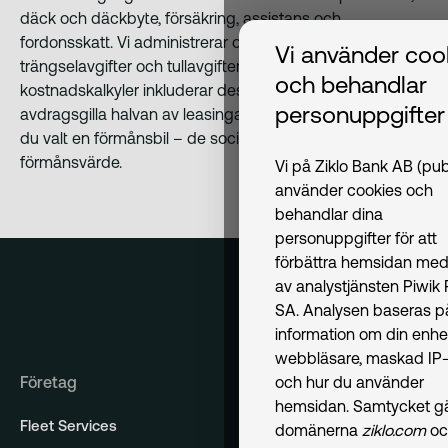
däck och däckbyte, försäkring, assistans och
fordonsskatt. Vi administrerar också bilens
Vi använder coo
trängselavgifter och tullavgifter om sådana finns. Våra
och behandlar
kostnadskalkyler inkluderar dessutom den icke-
personuppgifter
avdragsgilla halvan av leasingavgiftens moms och – om
du valt en förmånsbil – de sociala avgifterna på bilens
förmånsvärde.
Vi på Ziklo Bank AB (pub
använder cookies och
behandlar dina
personuppgifter för att
förbättra hemsidan med
av analystjänsten Piwik
SA. Analysen baseras p
information om din enhe
webbläsare, maskad IP-
Företag
och hur du använder
hemsidan. Samtycket gäl
Fleet Services
domänerna
ziklo.com
oc