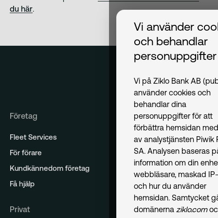
du här
.
Vi använder coo
och behandlar
personuppgifter
Vi på Ziklo Bank AB (pub
använder cookies och
behandlar dina
Företag
personuppgifter för att
förbättra hemsidan med
Fleet Services
av analystjänsten Piwik
SA. Analysen baseras p
För förare
information om din enhe
Kundkännedom företag
webbläsare, maskad IP-
Få hjälp
och hur du använder
hemsidan. Samtycket gäl
Privat
domänerna
ziklo.com
oc