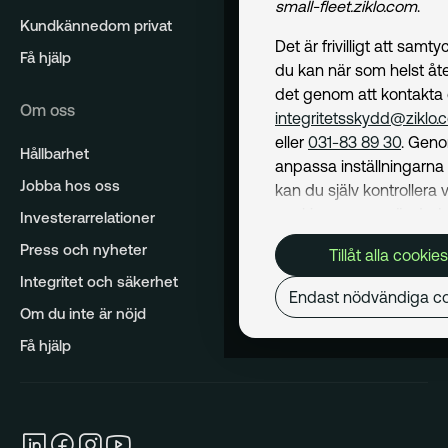
small-fleet.ziklo.com
.
Kundkännedom privat
Det är frivilligt att samt
Få hjälp
du kan när som helst åte
det genom att kontakta
Om oss
integritetsskydd@ziklo.
eller
031-83 89 30
. Geno
Hållbarhet
anpassa inställningarn
Jobba hos oss
kan du själv kontrollera v
cookies som används. I 
Investerarrelationer
Cookiepolicy
kan du läs
Press och nyheter
Tillåt alla cookies
om hur vi använder coo
Integritet och säkerhet
och hur du kan undvika
Endast nödvändiga co
Mer om behandling av d
Om du inte är nöjd
personuppgifter hittar du
Få hjälp
Dataskyddspolicy
.
Nödvändiga