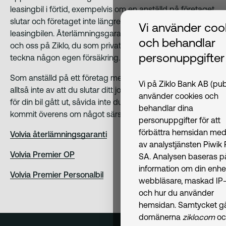
leasingbil i förtid, exempelvis om en anställd på företaget
slutar och företaget inte längre har behov av
Vi använder coo
leasingbilen. Återlämningsgarantin gäller mellan företag
och behandlar
och oss på Ziklo, du som privatperson behöver inte
personuppgifter
teckna någon egen försäkring.
Som anställd på ett företag med företagsbil påverkas du
Vi på Ziklo Bank AB (pub
alltså inte av att du slutar ditt jobb innan leasingperioden
använder cookies och
för din bil gått ut, såvida inte du och din arbetsgivare
behandlar dina
kommit överens om något särskilt er emellan.
personuppgifter för att
förbättra hemsidan med
Volvia återlämningsgaranti
av analystjänsten Piwik
Volvia Premier OP
SA. Analysen baseras p
information om din enhe
Volvia Premier Personalbil
webbläsare, maskad IP-
och hur du använder
hemsidan. Samtycket gäl
domänerna
ziklo.com
oc