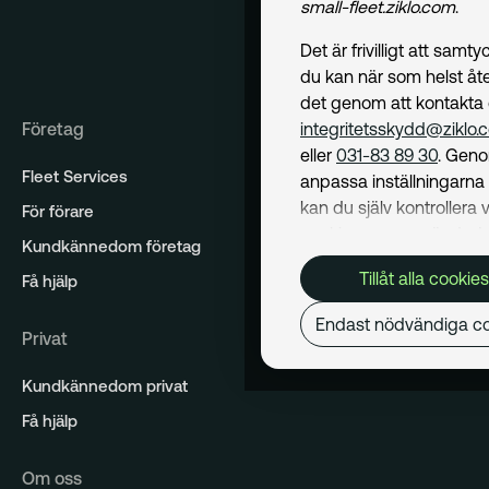
small-fleet.ziklo.com
.
Det är frivilligt att samt
du kan när som helst åte
det genom att kontakta
Företag
integritetsskydd@ziklo.
eller
031-83 89 30
. Geno
Fleet Services
anpassa inställningarn
kan du själv kontrollera v
För förare
cookies som används. I 
Kundkännedom företag
Cookiepolicy
kan du läs
Tillåt alla cookies
Få hjälp
om hur vi använder coo
och hur du kan undvika
Endast nödvändiga co
Privat
Mer om behandling av d
personuppgifter hittar du
Kundkännedom privat
Dataskyddspolicy
.
Få hjälp
Nödvändiga
Om oss