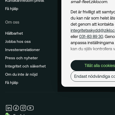
Kundkännedom privat
small-fleet.ziklo.com
.
Få hjälp
Det är frivilligt att samt
du kan när som helst åte
Om oss
det genom att kontakta
integritetsskydd@ziklo.
Hållbarhet
eller
031-83 89 30
. Geno
Jobba hos oss
anpassa inställningarn
kan du själv kontrollera v
Investerarrelationer
cookies som används. I 
Press och nyheter
Cookiepolicy
kan du läs
Tillåt alla cookies
Integritet och säkerhet
om hur vi använder coo
och hur du kan undvika
Om du inte är nöjd
Endast nödvändiga co
Mer om behandling av d
Få hjälp
personuppgifter hittar du
Dataskyddspolicy
.
Nödvändiga