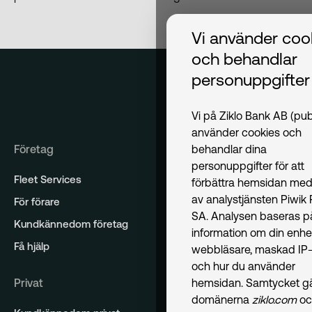
Vi använder coo
och behandlar
personuppgifter
Vi på Ziklo Bank AB (pub
använder cookies och
Företag
behandlar dina
personuppgifter för att
Fleet Services
förbättra hemsidan med
av analystjänsten Piwik
För förare
SA. Analysen baseras p
Kundkännedom företag
information om din enhe
Få hjälp
webbläsare, maskad IP-
och hur du använder
Privat
hemsidan. Samtycket gäl
domänerna
ziklo.com
oc