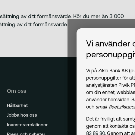
dsättning av ditt förmånsvärde. Kör du mer än 3 000
sättning av ditt förmånsvärde.
Vi använder 
personuppgif
Vi på Ziklo Bank AB (
personuppgifter för at
analystjänsten Piwik 
Om oss
om din enhet, webbläs
använder hemsidan. S
Hållbarhet
och
small-fleet.ziklo.c
Jobba hos oss
Det är frivilligt att s
Investerarrelationer
genom att kontakta o
83 89 30
. Genom att a
Press och nyheter