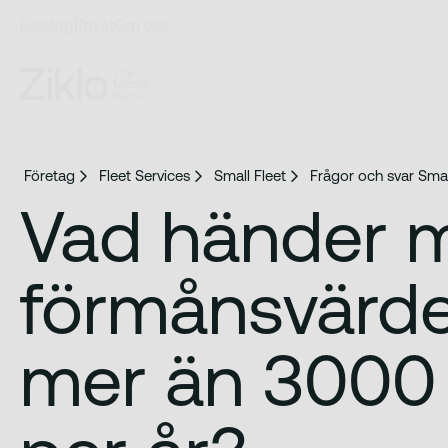
Företag
Privat
Om oss
Företag
Fleet Services
Small Fleet
Frågor och svar Smal
Vad händer m
förmånsvärde
mer än 3000 