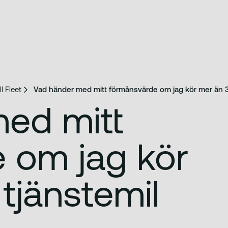
l Fleet
Vad händer med mitt förmånsvärde om jag kör mer än 3 
ed mitt
 om jag kör
tjänstemil