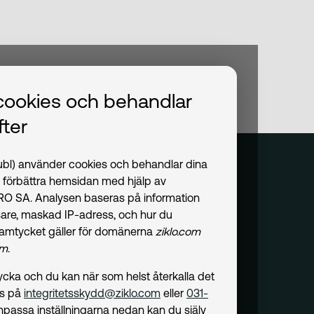
cookies och behandlar
ter
publ) använder cookies och behandlar dina
t förbättra hemsidan med hjälp av
PRO SA. Analysen baseras på information
are, maskad IP-adress, och hur du
amtycket gäller för domänerna
ziklo.com
om
.
amtycka och du kan när som helst återkalla det
ss på
integritetsskydd@ziklo.com
eller
031-
npassa inställningarna nedan kan du själv