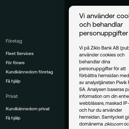
Vi använder coo
och behandlar
personuppgifter
Företag
Vi på Ziklo Bank AB (pub
Fleet Services
använder cookies och
behandlar dina
För förare
personuppgifter för att
Kundkännedom företag
förbättra hemsidan med
Få hjälp
av analystjänsten Piwik
SA. Analysen baseras p
Privat
information om din enhe
webbläsare, maskad IP-
Kundkännedom privat
och hur du använder
hemsidan. Samtycket gäl
Få hjälp
domänerna
ziklo.com
oc