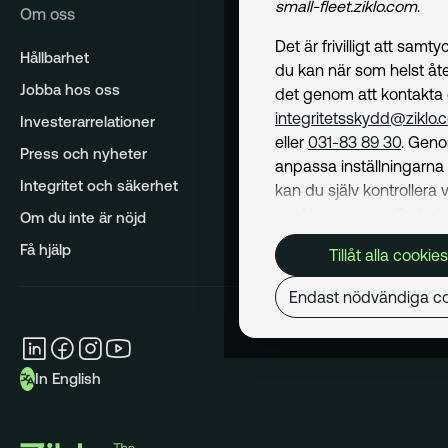
small-fleet.ziklo.com
.
Om oss
Det är frivilligt att samt
Hållbarhet
du kan när som helst åte
Jobba hos oss
det genom att kontakta
integritetsskydd@ziklo.
Investerarrelationer
eller
031-83 89 30
. Geno
Press och nyheter
anpassa inställningarn
Integritet och säkerhet
kan du själv kontrollera v
cookies som används. I 
Om du inte är nöjd
Cookiepolicy
kan du läs
Få hjälp
Tillåt alla cookies
om hur vi använder coo
och hur du kan undvika
Endast nödvändiga co
Mer om behandling av d
personuppgifter hittar du
Dataskyddspolicy
.
In English
Nödvändiga